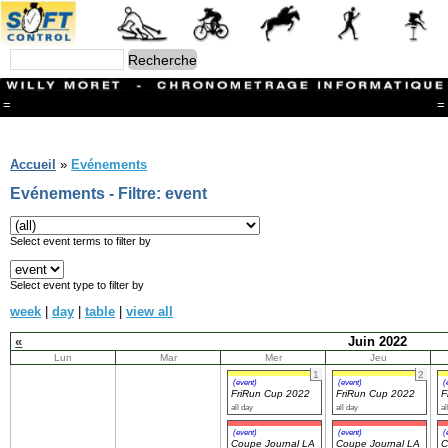
=
=
Menu
Branches
Accueil
»
Evénements
CONTACT
Evénements - Filtre: event
FriRun Cup
Ski ALPIN
Triathlon
Select event terms to filter by
Ski Nordique
Courses à pieds
Select event type to filter by
VTT
week
|
day
|
table
|
view all
Athlétisme
Slalom In-Line
«
Juin 2022
Caisse à savon
Lun
Mar
Mer
Jeu
Coupe "Journal La Gruyère"
1
2
Hippisme
(event)
(event)
(
FriRun Cup 2022
FriRun Cup 2022
F
Marche
all day
all day
al
Archives
(event)
(event)
(
Coupe Journal LA
Coupe Journal LA
C