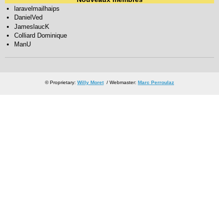
laravelmailhaips
DanielVed
JameslaucK
Colliard Dominique
ManU
© Proprietary:
Willy Moret
/ Webmaster:
Marc Perroulaz