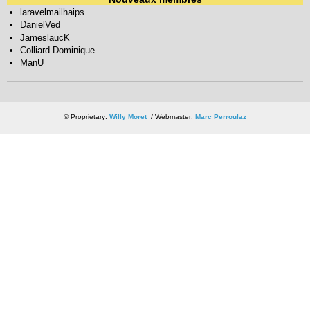
laravelmailhaips
DanielVed
JameslaucK
Colliard Dominique
ManU
© Proprietary:
Willy Moret
/ Webmaster:
Marc Perroulaz