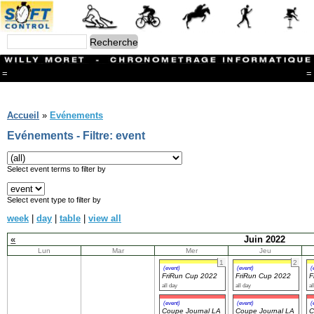
=
=
Menu
Branches
Accueil
»
Evénements
CONTACT
Evénements - Filtre: event
FriRun Cup
Ski ALPIN
Triathlon
Select event terms to filter by
Ski Nordique
Courses à pieds
Select event type to filter by
VTT
week
|
day
|
table
|
view all
Athlétisme
Slalom In-Line
«
Juin 2022
Caisse à savon
Lun
Mar
Mer
Jeu
Coupe "Journal La Gruyère"
1
2
Hippisme
(event)
(event)
(
FriRun Cup 2022
FriRun Cup 2022
F
Marche
all day
all day
al
Archives
(event)
(event)
(
Coupe Journal LA
Coupe Journal LA
C