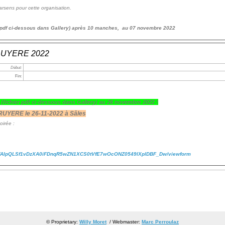
arsens pour cette organisation.
r pdf ci-dessous dans Gallery) après 10 manches, au 07 novembre 2022
GRUYERE 2022
Début:
Fin:
x
(fichier pdf ci-dessous dans Gallery)
au 26 novembre 2022 !
RUYERE le 26-11-2022 à Sâles
soirée :
/1FAIpQLSf1vDzXA0iFDnqR5wZN1XCS0tVfE7wOcONZ0549lXplDBF_Dw/viewform
© Proprietary:
Willy Moret
/ Webmaster:
Marc Perroulaz