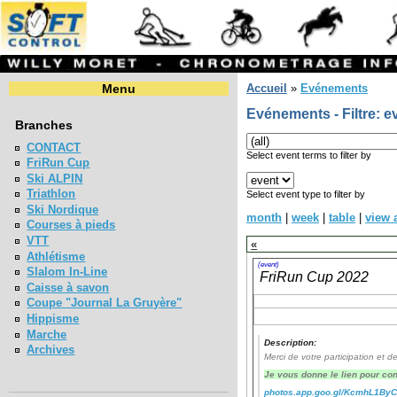
Menu
Accueil
»
Evénements
Evénements - Filtre: e
Branches
CONTACT
Select event terms to filter by
FriRun Cup
Ski ALPIN
Triathlon
Select event type to filter by
Ski Nordique
month
|
week
|
table
|
view a
Courses à pieds
VTT
«
Athlétisme
(event)
Slalom In-Line
FriRun Cup 2022
Caisse à savon
Coupe "Journal La Gruyère"
Hippisme
Marche
Description:
Archives
Merci de votre participation et 
Je vous donne le lien pour con
photos.app.goo.gl/KcmhL1By