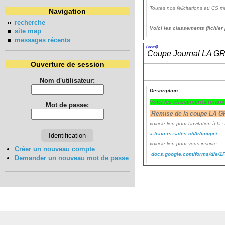
Toutes nos félicitations au CS m
Navigation
recherche
Voici les classements (fichie
site map
messages récents
(event)
Coupe Journal LA 
Ouverture de session
Nom d'utilisateur:
Description:
Voici les classements finau
Mot de passe:
Remise de la coupe LA G
voici le lien pour l'invitation à la 
a-travers-sales.ch/fr/coupe/
voici le lien pour vous inscrire:
Créer un nouveau compte
docs.google.com/forms/d/e
Demander un nouveau mot de passe