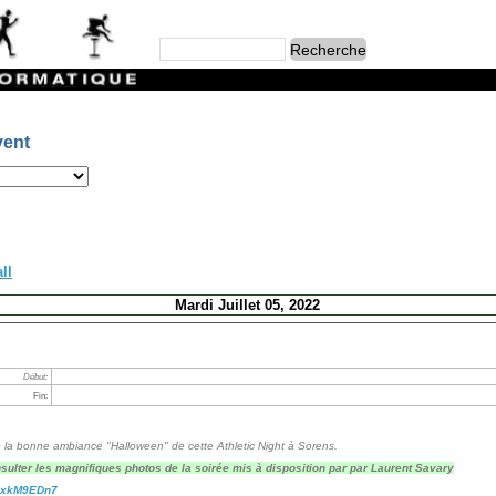
vent
ll
Mardi Juillet 05, 2022
Début:
Fin:
de la bonne ambiance "Halloween" de cette Athletic Night à Sorens.
sulter les magnifiques photos de la soirée mis à disposition par par Laurent Savary
CxkM9EDn7