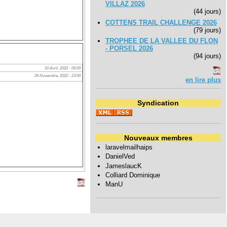
VILLAZ 2026
(44 jours)
COTTENS TRAIL CHALLENGE 2026
(79 jours)
TROPHEE DE LA VALLEE DU FLON
- PORSEL 2026
(94 jours)
10 Avril, 2022 - 06:00
26 Novembre, 2022 - 23:59
en lire plus
Syndication
Nouveaux membres
laravelmailhaips
DanielVed
JameslaucK
Colliard Dominique
ManU