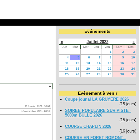
Evénements
«
Juillet 2022
»
Lun
Mar
Mer
Jeu
Ven
Sam
Dim
1
2
3
4
5
6
7
8
9
10
11
12
13
14
15
16
17
18
19
20
21
22
23
24
25
26
27
28
29
30
31
»
Evénement à venir
Coupe jounal LA GRUYERE 2026
(15 jours)
23 Janvier, 2022 - 08:00
SOIREE POPULAIRE SUR PISTE -
12 Novembre, 2022 - 23:59
5000m BULLE 2026
(15 jours)
COURSE CHAPLIN 2026
(16 jours)
COURSE EN FORET ROMONT -