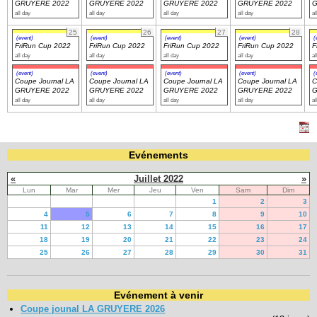
GRUYERE 2022
GRUYERE 2022
GRUYERE 2022
GRUYERE 2022
G
all day
all day
all day
all day
al
25
26
27
28
(event)
(event)
(event)
(event)
(
FriRun Cup 2022
FriRun Cup 2022
FriRun Cup 2022
FriRun Cup 2022
F
all day
all day
all day
all day
al
(event)
(event)
(event)
(event)
(
Coupe Journal LA
Coupe Journal LA
Coupe Journal LA
Coupe Journal LA
C
GRUYERE 2022
GRUYERE 2022
GRUYERE 2022
GRUYERE 2022
G
all day
all day
all day
all day
al
Evénements
«
Juillet 2022
»
Lun
Mar
Mer
Jeu
Ven
Sam
Dim
1
2
3
4
5
6
7
8
9
10
11
12
13
14
15
16
17
18
19
20
21
22
23
24
25
26
27
28
29
30
31
Evénement à venir
Coupe jounal LA GRUYERE 2026