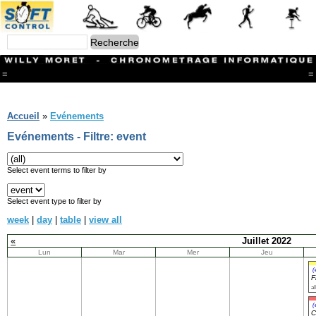
=
=
Menu
Branches
Accueil
»
Evénements
CONTACT
Evénements - Filtre: event
FriRun Cup
Ski ALPIN
Triathlon
Select event terms to filter by
Ski Nordique
Courses à pieds
Select event type to filter by
VTT
week
|
day
|
table
|
view all
Athlétisme
Slalom In-Line
«
Juillet 2022
Caisse à savon
Lun
Mar
Mer
Jeu
Coupe "Journal La Gruyère"
Hippisme
(
F
Marche
al
Archives
(
C