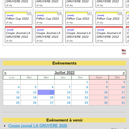
GRUYERE 2022
GRUYERE 2022
GRUYERE 2022
GRUYERE 2022
G
all day
all day
all day
all day
al
25
26
27
28
(event)
(event)
(event)
(event)
(
FriRun Cup 2022
FriRun Cup 2022
FriRun Cup 2022
FriRun Cup 2022
F
all day
all day
all day
all day
al
(event)
(event)
(event)
(event)
(
Coupe Journal LA
Coupe Journal LA
Coupe Journal LA
Coupe Journal LA
C
GRUYERE 2022
GRUYERE 2022
GRUYERE 2022
GRUYERE 2022
G
all day
all day
all day
all day
al
Evénements
«
Juillet 2022
»
Lun
Mar
Mer
Jeu
Ven
Sam
Dim
1
2
3
4
5
6
7
8
9
10
11
12
13
14
15
16
17
18
19
20
21
22
23
24
25
26
27
28
29
30
31
Evénement à venir
Coupe jounal LA GRUYERE 2026