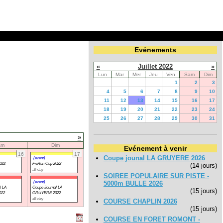
Evénements
«
Juillet 2022
»
Lun
Mar
Mer
Jeu
Ven
Sam
Dim
1
2
3
4
5
6
7
8
9
10
11
12
13
14
15
16
17
18
19
20
21
22
23
24
25
26
27
28
29
30
31
»
am
Dim
Evénement à venir
16
17
Coupe jounal LA GRUYERE 2026
(event)
022
FriRun Cup 2022
(14 jours)
all day
SOIREE POPULAIRE SUR PISTE -
(event)
5000m BULLE 2026
l LA
Coupe Journal LA
(15 jours)
022
GRUYERE 2022
all day
COURSE CHAPLIN 2026
(15 jours)
COURSE EN FORET ROMONT -