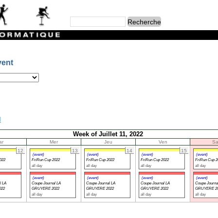
vent
l
Week of Juillet 11, 2022
ar
Mer
Jeu
Ven
S
12
13
14
15
(event)
(event)
(event)
(event)
022
FriRun Cup 2022
FriRun Cup 2022
FriRun Cup 2022
FriRun Cup 2
all day
all day
all day
all day
(event)
(event)
(event)
(event)
l LA
Coupe Journal LA
Coupe Journal LA
Coupe Journal LA
Coupe Journa
022
GRUYERE 2022
GRUYERE 2022
GRUYERE 2022
GRUYERE 2
all day
all day
all day
all day