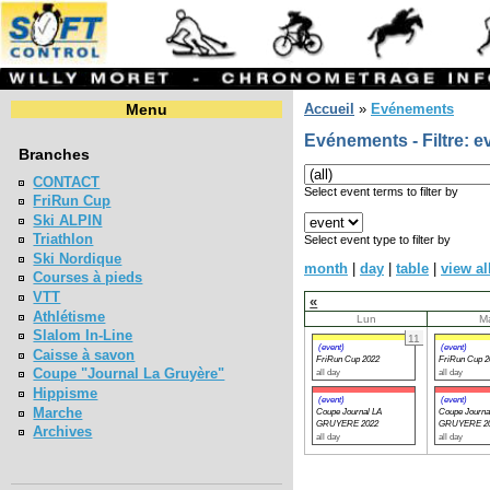
Menu
Accueil
»
Evénements
Evénements - Filtre: e
Branches
CONTACT
Select event terms to filter by
FriRun Cup
Ski ALPIN
Triathlon
Select event type to filter by
Ski Nordique
month
|
day
|
table
|
view al
Courses à pieds
VTT
«
Athlétisme
Lun
M
Slalom In-Line
11
(event)
(event)
Caisse à savon
FriRun Cup 2022
FriRun Cup 2
Coupe "Journal La Gruyère"
all day
all day
Hippisme
(event)
(event)
Marche
Coupe Journal LA
Coupe Journa
GRUYERE 2022
GRUYERE 2
Archives
all day
all day