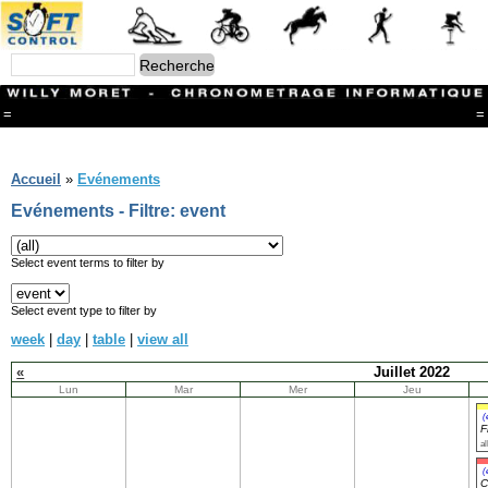
=
=
Menu
Branches
Accueil
»
Evénements
CONTACT
Evénements - Filtre: event
FriRun Cup
Ski ALPIN
Triathlon
Select event terms to filter by
Ski Nordique
Courses à pieds
Select event type to filter by
VTT
week
|
day
|
table
|
view all
Athlétisme
Slalom In-Line
«
Juillet 2022
Caisse à savon
Lun
Mar
Mer
Jeu
Coupe "Journal La Gruyère"
Hippisme
(
F
Marche
al
Archives
(
C