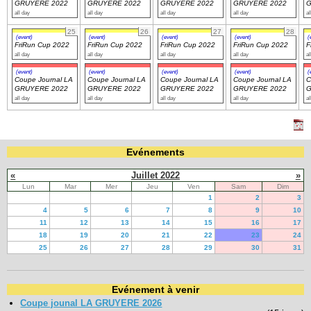
GRUYERE 2022
GRUYERE 2022
GRUYERE 2022
GRUYERE 2022
G
all day
all day
all day
all day
al
25
26
27
28
(event)
(event)
(event)
(event)
(
FriRun Cup 2022
FriRun Cup 2022
FriRun Cup 2022
FriRun Cup 2022
F
all day
all day
all day
all day
al
(event)
(event)
(event)
(event)
(
Coupe Journal LA
Coupe Journal LA
Coupe Journal LA
Coupe Journal LA
C
GRUYERE 2022
GRUYERE 2022
GRUYERE 2022
GRUYERE 2022
G
all day
all day
all day
all day
al
Evénements
«
Juillet 2022
»
Lun
Mar
Mer
Jeu
Ven
Sam
Dim
1
2
3
4
5
6
7
8
9
10
11
12
13
14
15
16
17
18
19
20
21
22
23
24
25
26
27
28
29
30
31
Evénement à venir
Coupe jounal LA GRUYERE 2026