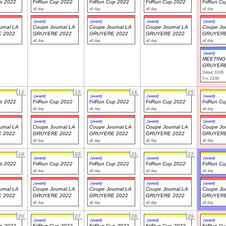
up 2022
FriRun Cup 2022
FriRun Cup 2022
FriRun Cup 2022
FriRun C
all day
all day
all day
all day
(event)
(event)
(event)
(event)
rnal LA
Coupe Journal LA
Coupe Journal LA
Coupe Journal LA
Coupe Jou
 2022
GRUYERE 2022
GRUYERE 2022
GRUYERE 2022
GRUYERE
all day
all day
all day
all day
(event)
MEETING
GRUYERE
Début: 10:00
Fin: 23:59
12
13
14
15
(event)
(event)
(event)
(event)
up 2022
FriRun Cup 2022
FriRun Cup 2022
FriRun Cup 2022
FriRun C
all day
all day
all day
all day
(event)
(event)
(event)
(event)
rnal LA
Coupe Journal LA
Coupe Journal LA
Coupe Journal LA
Coupe Jou
 2022
GRUYERE 2022
GRUYERE 2022
GRUYERE 2022
GRUYERE
all day
all day
all day
all day
19
20
21
22
(event)
(event)
(event)
(event)
up 2022
FriRun Cup 2022
FriRun Cup 2022
FriRun Cup 2022
FriRun C
all day
all day
all day
all day
(event)
(event)
(event)
(event)
rnal LA
Coupe Journal LA
Coupe Journal LA
Coupe Journal LA
Coupe Jou
 2022
GRUYERE 2022
GRUYERE 2022
GRUYERE 2022
GRUYERE
all day
all day
all day
all day
26
27
28
29
(event)
(event)
(event)
(event)
up 2022
FriRun Cup 2022
FriRun Cup 2022
FriRun Cup 2022
FriRun C