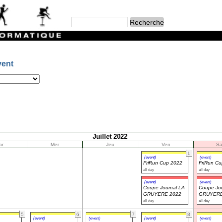
vent
Juillet 2022
ar
Mer
Jeu
Ven
S
1
(event)
(event)
FriRun Cup 2022
FriRun C
all day
all day
(event)
(event)
Coupe Journal LA
Coupe Jou
GRUYERE 2022
GRUYERE
all day
all day
5
6
7
8
(event)
(event)
(event)
(event)