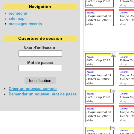
FriRun Cup 2022
FriRun C
all day
all day
Navigation
recherche
(event)
(event)
Coupe Journal LA
Coupe Jou
site map
GRUYERE 2022
GRUYERE
messages récents
all day
all day
Ouverture de session
Nom d'utilisateur:
11
(event)
(event)
FriRun Cup 2022
FriRun C
Mot de passe:
all day
all day
(event)
(event)
Coupe Journal LA
Coupe Jou
GRUYERE 2022
GRUYERE
all day
all day
Créer un nouveau compte
18
Demander un nouveau mot de passe
(event)
(event)
FriRun Cup 2022
FriRun C
all day
all day
(event)
(event)
Coupe Journal LA
Coupe Jou
GRUYERE 2022
GRUYERE
all day
all day
25
(event)
(event)
FriRun Cup 2022
FriRun C