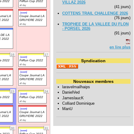
up 2022
FriRun Cup 2022
VILLAZ 2026
all day
(41 jours)
COTTENS TRAIL CHALLENGE 2026
(event)
rnal LA
Coupe Journal LA
(76 jours)
 2022
GRUYERE 2022
TROPHEE DE LA VALLEE DU FLON
all day
- PORSEL 2026
(91 jours)
 DE LA
 2022
en lire plus
16
17
(event)
Syndication
up 2022
FriRun Cup 2022
all day
(event)
rnal LA
Coupe Journal LA
 2022
GRUYERE 2022
Nouveaux membres
all day
laravelmailhaips
23
24
DanielVed
(event)
up 2022
FriRun Cup 2022
JameslaucK
all day
Colliard Dominique
ManU
(event)
rnal LA
Coupe Journal LA
 2022
GRUYERE 2022
all day
30
31
(event)
up 2022
FriRun Cup 2022