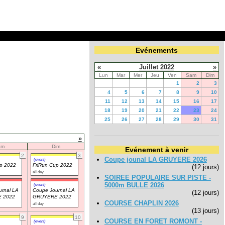
Evénements
«
Juillet 2022
»
Lun
Mar
Mer
Jeu
Ven
Sam
Dim
1
2
3
4
5
6
7
8
9
10
11
12
13
14
15
16
17
18
19
20
21
22
23
24
25
26
27
28
29
30
31
»
am
Dim
Evénement à venir
2
3
Coupe jounal LA GRUYERE 2026
(event)
up 2022
FriRun Cup 2022
(12 jours)
all day
SOIREE POPULAIRE SUR PISTE -
5000m BULLE 2026
(event)
rnal LA
Coupe Journal LA
(12 jours)
 2022
GRUYERE 2022
COURSE CHAPLIN 2026
all day
(13 jours)
9
10
COURSE EN FORET ROMONT -
(event)