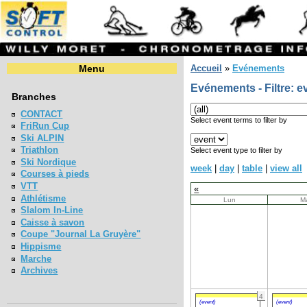
Menu
Accueil
»
Evénements
Evénements - Filtre: e
Branches
CONTACT
Select event terms to filter by
FriRun Cup
Ski ALPIN
Triathlon
Select event type to filter by
Ski Nordique
week
|
day
|
table
|
view all
Courses à pieds
VTT
«
Athlétisme
Lun
M
Slalom In-Line
Caisse à savon
Coupe "Journal La Gruyère"
Hippisme
Marche
Archives
4
(event)
(event)