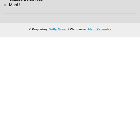
ManU
© Proprietary:
Willy Moret
/ Webmaster:
Marc Perroulaz