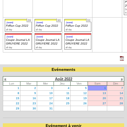
P
2
Dé
Fi
29
30
31
(event)
(event)
(event)
FriRun Cup 2022
FriRun Cup 2022
FriRun Cup 2022
all day
all day
all day
(event)
(event)
(event)
Coupe Journal LA
Coupe Journal LA
Coupe Journal LA
GRUYERE 2022
GRUYERE 2022
GRUYERE 2022
all day
all day
all day
Evénements
«
Août 2022
»
Lun
Mar
Mer
Jeu
Ven
Sam
Dim
1
2
3
4
5
6
7
8
9
10
11
12
13
14
15
16
17
18
19
20
21
22
23
24
25
26
27
28
29
30
31
Evénement à venir