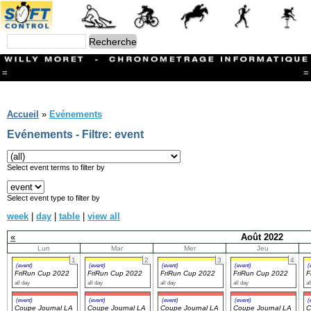
=
=
Menu
Branches
Accueil
»
Evénements
CONTACT
Evénements - Filtre: event
FriRun Cup
Ski ALPIN
Triathlon
Select event terms to filter by
Ski Nordique
Courses à pieds
Select event type to filter by
VTT
week
|
day
|
table
|
view all
Athlétisme
Slalom In-Line
«
Août 2022
Caisse à savon
Lun
Mar
Mer
Jeu
Coupe "Journal La Gruyère"
1
2
3
4
Hippisme
(event)
(event)
(event)
(event)
(
FriRun Cup 2022
FriRun Cup 2022
FriRun Cup 2022
FriRun Cup 2022
F
Marche
all day
all day
all day
all day
al
Archives
(event)
(event)
(event)
(event)
(
Coupe Journal LA
Coupe Journal LA
Coupe Journal LA
Coupe Journal LA
C