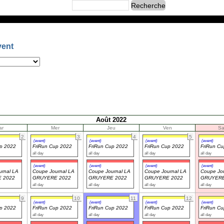
vent
Août 2022
ar
Mer
Jeu
Ven
S
2
3
4
5
(event)
(event)
(event)
(event)
up 2022
FriRun Cup 2022
FriRun Cup 2022
FriRun Cup 2022
FriRun C
all day
all day
all day
all day
(event)
(event)
(event)
(event)
rnal LA
Coupe Journal LA
Coupe Journal LA
Coupe Journal LA
Coupe Jou
 2022
GRUYERE 2022
GRUYERE 2022
GRUYERE 2022
GRUYERE
all day
all day
all day
all day
9
10
11
12
(event)
(event)
(event)
(event)
up 2022
FriRun Cup 2022
FriRun Cup 2022
FriRun Cup 2022
FriRun C
all day
all day
all day
all day