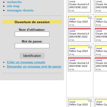
recherche
(event)
(event)
Coupe Journal LA
Coupe Jou
site map
GRUYERE 2022
GRUYERE
messages récents
all day
all day
15
(event)
(event)
Ouverture de session
FriRun Cup 2022
FriRun C
all day
all day
Nom d'utilisateur:
(event)
(event)
Coupe Journal LA
Coupe Jou
GRUYERE 2022
GRUYERE
all day
all day
Mot de passe:
22
(event)
(event)
FriRun Cup 2022
FriRun C
all day
all day
(event)
(event)
Créer un nouveau compte
Coupe Journal LA
Coupe Jou
Demander un nouveau mot de passe
GRUYERE 2022
GRUYERE
all day
all day
29
(event)
(event)
FriRun Cup 2022
FriRun C