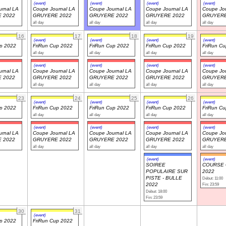
(event)
(event)
(event)
(event)
rnal LA
Coupe Journal LA
Coupe Journal LA
Coupe Journal LA
Coupe Jou
 2022
GRUYERE 2022
GRUYERE 2022
GRUYERE 2022
GRUYERE
all day
all day
all day
all day
16
17
18
19
(event)
(event)
(event)
(event)
up 2022
FriRun Cup 2022
FriRun Cup 2022
FriRun Cup 2022
FriRun C
all day
all day
all day
all day
(event)
(event)
(event)
(event)
rnal LA
Coupe Journal LA
Coupe Journal LA
Coupe Journal LA
Coupe Jou
 2022
GRUYERE 2022
GRUYERE 2022
GRUYERE 2022
GRUYERE
all day
all day
all day
all day
23
24
25
26
(event)
(event)
(event)
(event)
up 2022
FriRun Cup 2022
FriRun Cup 2022
FriRun Cup 2022
FriRun C
all day
all day
all day
all day
(event)
(event)
(event)
(event)
rnal LA
Coupe Journal LA
Coupe Journal LA
Coupe Journal LA
Coupe Jou
 2022
GRUYERE 2022
GRUYERE 2022
GRUYERE 2022
GRUYERE
all day
all day
all day
all day
(event)
(event)
SOIREE
COURSE 
POPULAIRE SUR
2022
PISTE - BULLE
Début: 11:00
2022
Fin: 23:59
Début: 18:00
Fin: 23:59
30
31
(event)
up 2022
FriRun Cup 2022