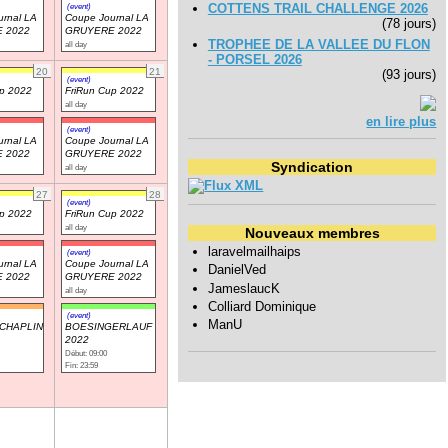
COTTENS TRAIL CHALLENGE 2026
(event)
rnal LA
Coupe Journal LA
(78 jours)
 2022
GRUYERE 2022
TROPHEE DE LA VALLEE DU FLON
all day
- PORSEL 2026
20
21
(93 jours)
(event)
up 2022
FriRun Cup 2022
all day
en lire plus
(event)
rnal LA
Coupe Journal LA
 2022
GRUYERE 2022
Syndication
all day
27
28
(event)
up 2022
FriRun Cup 2022
all day
Nouveaux membres
laravelmailhaips
(event)
rnal LA
Coupe Journal LA
DanielVed
 2022
GRUYERE 2022
JameslaucK
all day
Colliard Dominique
(event)
ManU
CHAPLIN
BOESINGERLAUF
2022
Début: 09:00
Fin: 23:59