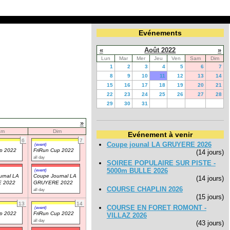
Evénements
«
Août 2022
»
Lun
Mar
Mer
Jeu
Ven
Sam
Dim
1
2
3
4
5
6
7
8
9
10
11
12
13
14
15
16
17
18
19
20
21
22
23
24
25
26
27
28
29
30
31
»
am
Dim
Evénement à venir
6
7
Coupe jounal LA GRUYERE 2026
(event)
up 2022
FriRun Cup 2022
(14 jours)
all day
SOIREE POPULAIRE SUR PISTE -
5000m BULLE 2026
(event)
rnal LA
Coupe Journal LA
(14 jours)
 2022
GRUYERE 2022
COURSE CHAPLIN 2026
all day
(15 jours)
13
14
COURSE EN FORET ROMONT -
(event)
up 2022
FriRun Cup 2022
VILLAZ 2026
all day
(43 jours)