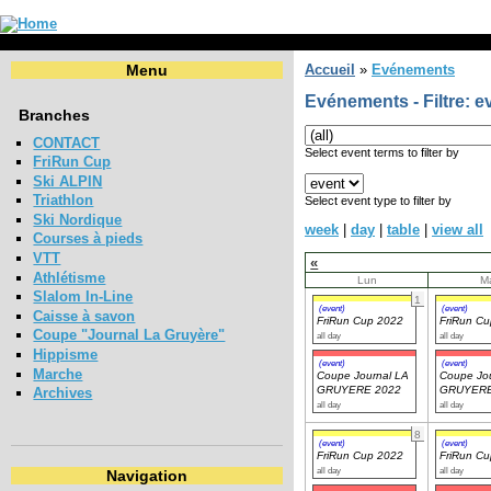
Menu
Accueil
»
Evénements
Evénements - Filtre: e
Branches
CONTACT
Select event terms to filter by
FriRun Cup
Ski ALPIN
Triathlon
Select event type to filter by
Ski Nordique
week
|
day
|
table
|
view all
Courses à pieds
VTT
«
Athlétisme
Lun
M
Slalom In-Line
1
(event)
(event)
Caisse à savon
FriRun Cup 2022
FriRun C
Coupe "Journal La Gruyère"
all day
all day
Hippisme
(event)
(event)
Marche
Coupe Journal LA
Coupe Jou
GRUYERE 2022
GRUYERE
Archives
all day
all day
8
(event)
(event)
FriRun Cup 2022
FriRun C
all day
all day
Navigation