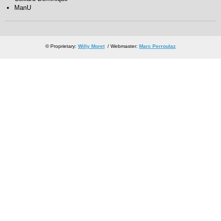
ManU
© Proprietary:
Willy Moret
/ Webmaster:
Marc Perroulaz