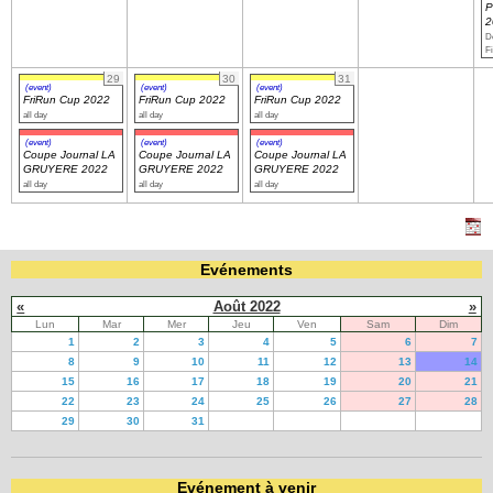
P
2
Dé
Fi
29
30
31
(event)
(event)
(event)
FriRun Cup 2022
FriRun Cup 2022
FriRun Cup 2022
all day
all day
all day
(event)
(event)
(event)
Coupe Journal LA
Coupe Journal LA
Coupe Journal LA
GRUYERE 2022
GRUYERE 2022
GRUYERE 2022
all day
all day
all day
Evénements
«
Août 2022
»
Lun
Mar
Mer
Jeu
Ven
Sam
Dim
1
2
3
4
5
6
7
8
9
10
11
12
13
14
15
16
17
18
19
20
21
22
23
24
25
26
27
28
29
30
31
Evénement à venir