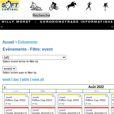
=
=
Menu
Branches
Accueil
»
Evénements
CONTACT
Evénements - Filtre: event
FriRun Cup
Ski ALPIN
Triathlon
Select event terms to filter by
Ski Nordique
Courses à pieds
Select event type to filter by
VTT
week
|
day
|
table
|
view all
Athlétisme
Slalom In-Line
«
Août 2022
Caisse à savon
Lun
Mar
Mer
Jeu
Coupe "Journal La Gruyère"
1
2
3
4
Hippisme
(event)
(event)
(event)
(event)
(
FriRun Cup 2022
FriRun Cup 2022
FriRun Cup 2022
FriRun Cup 2022
F
Marche
all day
all day
all day
all day
al
Archives
(event)
(event)
(event)
(event)
(
Coupe Journal LA
Coupe Journal LA
Coupe Journal LA
Coupe Journal LA
C