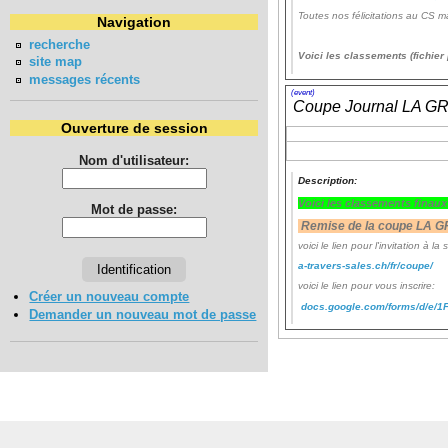
Toutes nos félicitations au CS m
Navigation
recherche
Voici les classements (fichie
site map
messages récents
(event)
Coupe Journal LA 
Ouverture de session
Nom d'utilisateur:
Description:
Voici les classements finau
Mot de passe:
Remise de la coupe LA G
voici le lien pour l'invitation à la 
a-travers-sales.ch/fr/coupe/
voici le lien pour vous inscrire:
Créer un nouveau compte
docs.google.com/forms/d/e
Demander un nouveau mot de passe