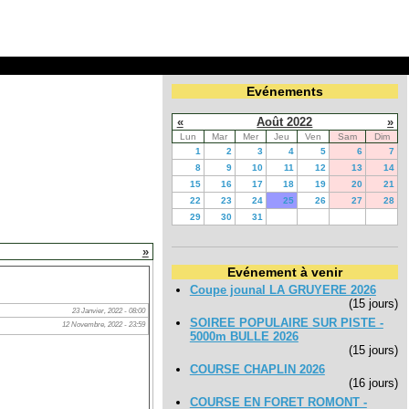
Evénements
«
Août 2022
»
Lun
Mar
Mer
Jeu
Ven
Sam
Dim
1
2
3
4
5
6
7
8
9
10
11
12
13
14
15
16
17
18
19
20
21
22
23
24
25
26
27
28
29
30
31
»
Evénement à venir
Coupe jounal LA GRUYERE 2026
(15 jours)
23 Janvier, 2022 - 08:00
SOIREE POPULAIRE SUR PISTE -
12 Novembre, 2022 - 23:59
5000m BULLE 2026
(15 jours)
COURSE CHAPLIN 2026
(16 jours)
COURSE EN FORET ROMONT -