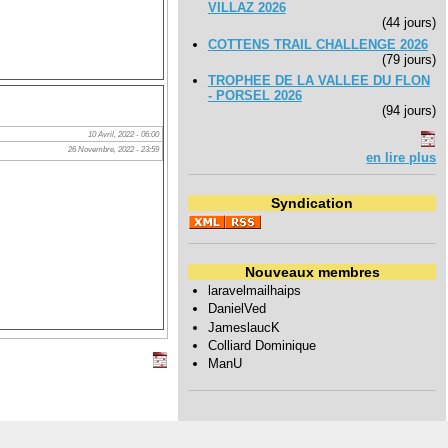
VILLAZ 2026
(44 jours)
COTTENS TRAIL CHALLENGE 2026
(79 jours)
TROPHEE DE LA VALLEE DU FLON
- PORSEL 2026
(94 jours)
10 Avril, 2022 - 06:00
26 Novembre, 2022 - 23:59
en lire plus
Syndication
Nouveaux membres
laravelmailhaips
DanielVed
JameslaucK
Colliard Dominique
ManU