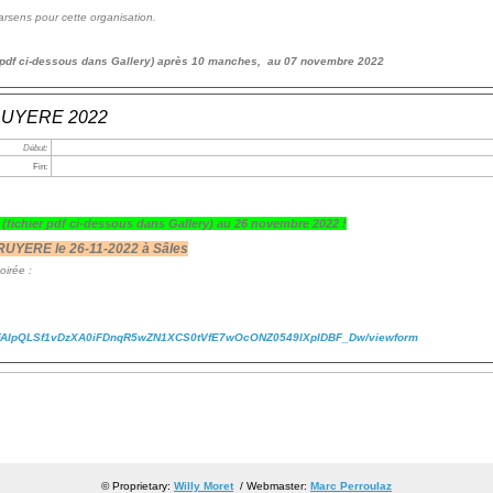
arsens pour cette organisation.
r pdf ci-dessous dans Gallery) après 10 manches, au 07 novembre 2022
GRUYERE 2022
Début:
Fin:
x
(fichier pdf ci-dessous dans Gallery)
au 26 novembre 2022 !
RUYERE le 26-11-2022 à Sâles
soirée :
/1FAIpQLSf1vDzXA0iFDnqR5wZN1XCS0tVfE7wOcONZ0549lXplDBF_Dw/viewform
© Proprietary:
Willy Moret
/ Webmaster:
Marc Perroulaz