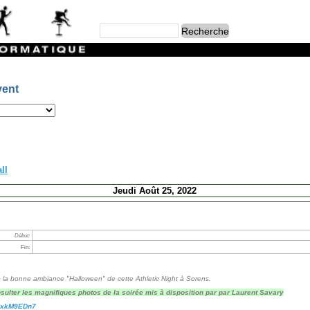
vent
ll
Jeudi Août 25, 2022
Début:
Fin:
de la bonne ambiance "Halloween" de cette Athletic Night à Sorens.
sulter les magnifiques photos de la soirée mis à disposition par par Laurent Savary
CxkM9EDn7