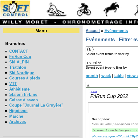
Menu
Accueil
»
Evénements
Evénements - Filtre: e
Branches
CONTACT
Select event terms to filter by
FriRun Cup
Ski ALPIN
Triathlon
Select event type to filter by
Ski Nordique
month
|
week
|
table
|
view a
Courses à pieds
VTT
«
Athlétisme
(event)
Slalom In-Line
FriRun Cup 2022
Caisse à savon
Coupe "Journal La Gruyère"
Hippisme
Marche
Description:
Archives
Merci de votre participation et 
Je vous donne le lien pour con
photos.app.goo.gl/KcmhL1By