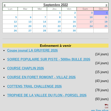
«
Septembre 2022
»
Lun
Mar
Mer
Jeu
Ven
Sam
Dim
1
2
3
4
5
6
7
8
9
10
11
12
13
14
15
16
17
18
19
20
21
22
23
24
25
26
27
28
29
30
Evénement à venir
Coupe jounal LA GRUYERE 2026
(14 jours)
SOIREE POPULAIRE SUR PISTE - 5000m BULLE 2026
(14 jours)
COURSE CHAPLIN 2026
(15 jours)
COURSE EN FORET ROMONT - VILLAZ 2026
(43 jours)
COTTENS TRAIL CHALLENGE 2026
(78 jours)
TROPHEE DE LA VALLEE DU FLON - PORSEL 2026
(93 jours)
en lire plus