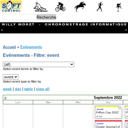
=
=
Menu
Branches
Accueil
»
Evénements
CONTACT
Evénements - Filtre: event
FriRun Cup
Ski ALPIN
Triathlon
Select event terms to filter by
Ski Nordique
Courses à pieds
Select event type to filter by
VTT
week
|
day
|
table
|
view all
Athlétisme
Slalom In-Line
«
Septembre 2022
Caisse à savon
Lun
Mar
Mer
Jeu
Coupe "Journal La Gruyère"
1
Hippisme
(event)
(
FriRun Cup 2022
F
Marche
all day
al
Archives
(event)
(
Coupe Journal LA
C