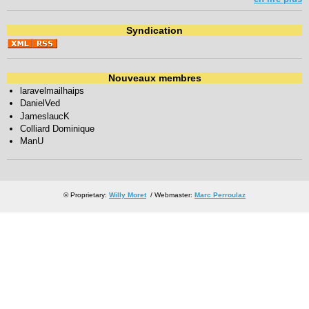
Syndication
Nouveaux membres
laravelmailhaips
DanielVed
JameslaucK
Colliard Dominique
ManU
© Proprietary:
Willy Moret
/ Webmaster:
Marc Perroulaz