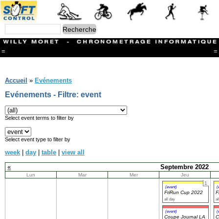
=
=
Menu
Branches
Accueil
»
Evénements
CONTACT
Evénements - Filtre: event
FriRun Cup
Ski ALPIN
Triathlon
Select event terms to filter by
Ski Nordique
Courses à pieds
Select event type to filter by
VTT
week
|
day
|
table
|
view all
Athlétisme
Slalom In-Line
«
Septembre 2022
Caisse à savon
Lun
Mar
Mer
Jeu
Coupe "Journal La Gruyère"
1
Hippisme
(event)
(
FriRun Cup 2022
F
Marche
all day
al
Archives
(event)
(
Coupe Journal LA
C