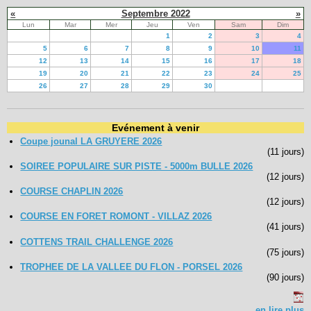
«
Septembre 2022
»
Lun
Mar
Mer
Jeu
Ven
Sam
Dim
1
2
3
4
5
6
7
8
9
10
11
12
13
14
15
16
17
18
19
20
21
22
23
24
25
26
27
28
29
30
Evénement à venir
Coupe jounal LA GRUYERE 2026
(11 jours)
SOIREE POPULAIRE SUR PISTE - 5000m BULLE 2026
(12 jours)
COURSE CHAPLIN 2026
(12 jours)
COURSE EN FORET ROMONT - VILLAZ 2026
(41 jours)
COTTENS TRAIL CHALLENGE 2026
(75 jours)
TROPHEE DE LA VALLEE DU FLON - PORSEL 2026
(90 jours)
en lire plus