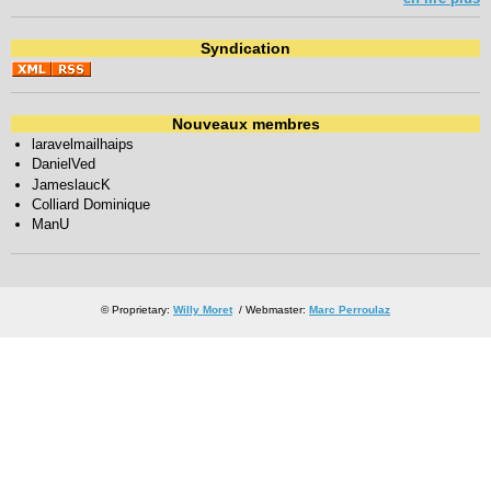
Syndication
Nouveaux membres
laravelmailhaips
DanielVed
JameslaucK
Colliard Dominique
ManU
© Proprietary:
Willy Moret
/ Webmaster:
Marc Perroulaz