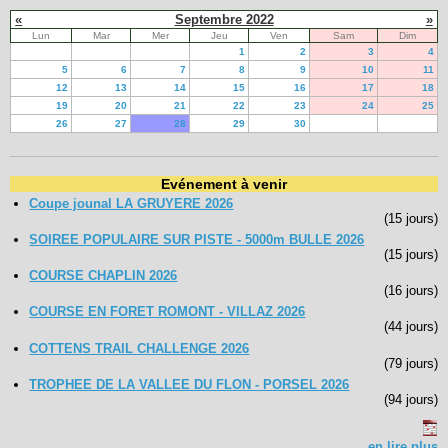
«
Septembre 2022
»
Lun
Mar
Mer
Jeu
Ven
Sam
Dim
1
2
3
4
5
6
7
8
9
10
11
12
13
14
15
16
17
18
19
20
21
22
23
24
25
26
27
28
29
30
Evénement à venir
Coupe jounal LA GRUYERE 2026
(15 jours)
SOIREE POPULAIRE SUR PISTE - 5000m BULLE 2026
(15 jours)
COURSE CHAPLIN 2026
(16 jours)
COURSE EN FORET ROMONT - VILLAZ 2026
(44 jours)
COTTENS TRAIL CHALLENGE 2026
(79 jours)
TROPHEE DE LA VALLEE DU FLON - PORSEL 2026
(94 jours)
en lire plus