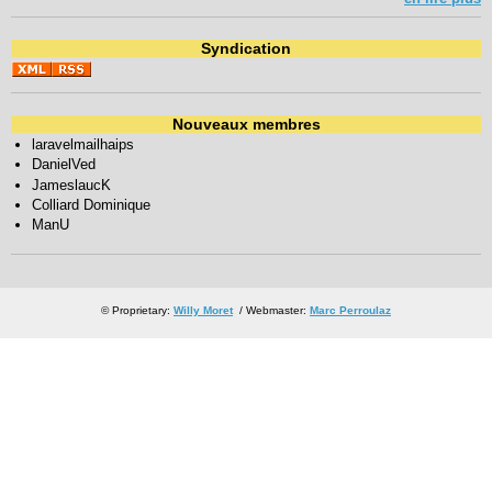
Syndication
Nouveaux membres
laravelmailhaips
DanielVed
JameslaucK
Colliard Dominique
ManU
© Proprietary:
Willy Moret
/ Webmaster:
Marc Perroulaz