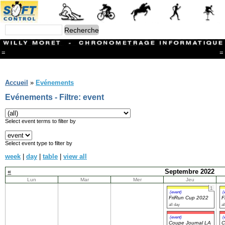
=
=
Menu
Branches
Accueil
»
Evénements
CONTACT
Evénements - Filtre: event
FriRun Cup
Ski ALPIN
Triathlon
Select event terms to filter by
Ski Nordique
Courses à pieds
Select event type to filter by
VTT
week
|
day
|
table
|
view all
Athlétisme
Slalom In-Line
«
Septembre 2022
Caisse à savon
Lun
Mar
Mer
Jeu
Coupe "Journal La Gruyère"
1
Hippisme
(event)
(
FriRun Cup 2022
F
Marche
all day
al
Archives
(event)
(
Coupe Journal LA
C