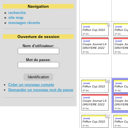
Navigation
recherche
site map
messages récents
3
(event)
(event)
FriRun Cup 2022
FriRun C
all day
all day
Ouverture de session
(event)
(event)
Coupe Journal LA
Coupe Jou
Nom d'utilisateur:
GRUYERE 2022
GRUYERE
all day
all day
Mot de passe:
10
(event)
(event)
Créer un nouveau compte
FriRun Cup 2022
FriRun C
Demander un nouveau mot de passe
all day
all day
(event)
(event)
Coupe Journal LA
Coupe Jou
GRUYERE 2022
GRUYERE
all day
all day
17
(event)
(event)
FriRun Cup 2022
FriRun C
all day
all day