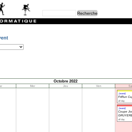
vent
Octobre 2022
ar
Mer
Jeu
Ven
S
(event)
FriRun C
all day
(event)
Coupe Jou
GRUYERE
all day