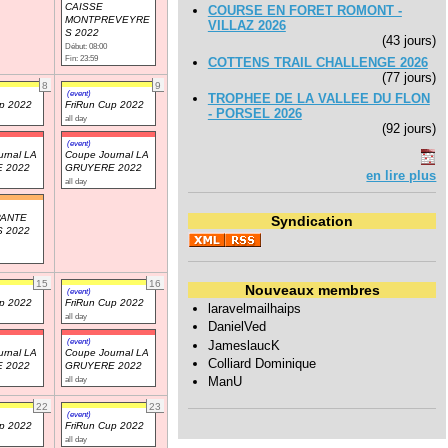
CAISSE
COURSE EN FORET ROMONT -
MONTPREVEYRE
VILLAZ 2026
S 2022
(43 jours)
Début: 08:00
Fin: 23:59
COTTENS TRAIL CHALLENGE 2026
(77 jours)
8
9
(event)
TROPHEE DE LA VALLEE DU FLON
up 2022
FriRun Cup 2022
- PORSEL 2026
all day
(92 jours)
(event)
rnal LA
Coupe Journal LA
 2022
GRUYERE 2022
en lire plus
all day
PANTE
Syndication
 2022
15
16
Nouveaux membres
(event)
up 2022
FriRun Cup 2022
laravelmailhaips
all day
DanielVed
(event)
JameslaucK
rnal LA
Coupe Journal LA
Colliard Dominique
 2022
GRUYERE 2022
ManU
all day
22
23
(event)
up 2022
FriRun Cup 2022
all day