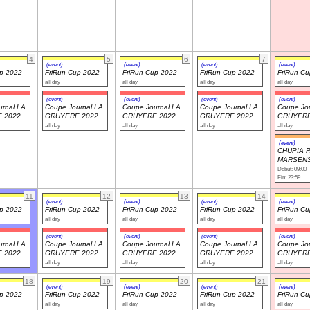
4
5
6
7
(event)
(event)
(event)
(event)
up 2022
FriRun Cup 2022
FriRun Cup 2022
FriRun Cup 2022
FriRun C
all day
all day
all day
all day
(event)
(event)
(event)
(event)
rnal LA
Coupe Journal LA
Coupe Journal LA
Coupe Journal LA
Coupe Jou
 2022
GRUYERE 2022
GRUYERE 2022
GRUYERE 2022
GRUYERE
all day
all day
all day
all day
(event)
CHUPIA 
MARSENS
Début: 09:00
Fin: 23:59
11
12
13
14
(event)
(event)
(event)
(event)
up 2022
FriRun Cup 2022
FriRun Cup 2022
FriRun Cup 2022
FriRun C
all day
all day
all day
all day
(event)
(event)
(event)
(event)
rnal LA
Coupe Journal LA
Coupe Journal LA
Coupe Journal LA
Coupe Jou
 2022
GRUYERE 2022
GRUYERE 2022
GRUYERE 2022
GRUYERE
all day
all day
all day
all day
18
19
20
21
(event)
(event)
(event)
(event)
up 2022
FriRun Cup 2022
FriRun Cup 2022
FriRun Cup 2022
FriRun C
all day
all day
all day
all day