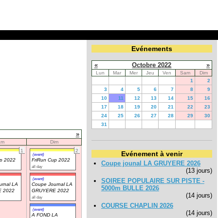
Evénements
«
Octobre 2022
»
Lun
Mar
Mer
Jeu
Ven
Sam
Dim
1
2
3
4
5
6
7
8
9
10
11
12
13
14
15
16
17
18
19
20
21
22
23
24
25
26
27
28
29
30
31
»
am
Dim
1
2
Evénement à venir
(event)
up 2022
FriRun Cup 2022
Coupe jounal LA GRUYERE 2026
all day
(13 jours)
(event)
SOIREE POPULAIRE SUR PISTE -
rnal LA
Coupe Journal LA
5000m BULLE 2026
 2022
GRUYERE 2022
(14 jours)
all day
COURSE CHAPLIN 2026
(event)
(14 jours)
A FOND LA