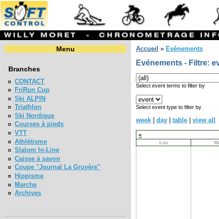
Menu
Accueil
»
Evénements
Evénements - Filtre: e
Branches
CONTACT
Select event terms to filter by
FriRun Cup
Ski ALPIN
Triathlon
Select event type to filter by
Ski Nordique
week
|
day
|
table
|
view all
Courses à pieds
VTT
«
Athlétisme
Lun
M
Slalom In-Line
Caisse à savon
Coupe "Journal La Gruyère"
Hippisme
Marche
Archives