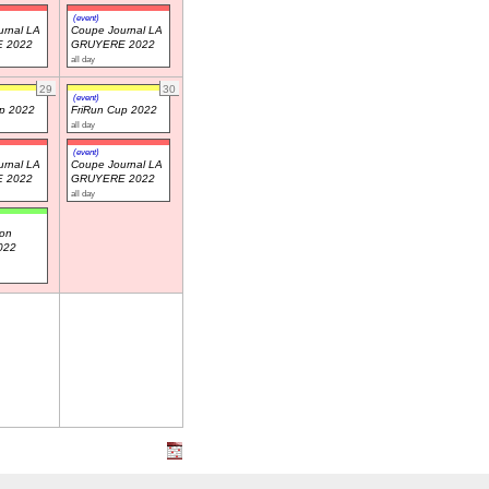
(event)
rnal LA
Coupe Journal LA
 2022
GRUYERE 2022
all day
29
30
(event)
up 2022
FriRun Cup 2022
all day
(event)
rnal LA
Coupe Journal LA
 2022
GRUYERE 2022
all day
on
2022