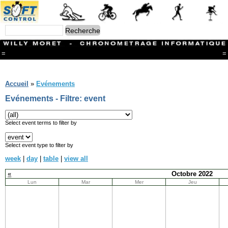
=
=
Menu
Branches
Accueil
»
Evénements
CONTACT
Evénements - Filtre: event
FriRun Cup
Ski ALPIN
Triathlon
Select event terms to filter by
Ski Nordique
Courses à pieds
Select event type to filter by
VTT
week
|
day
|
table
|
view all
Athlétisme
Slalom In-Line
«
Octobre 2022
Caisse à savon
Lun
Mar
Mer
Jeu
Coupe "Journal La Gruyère"
Hippisme
Marche
Archives