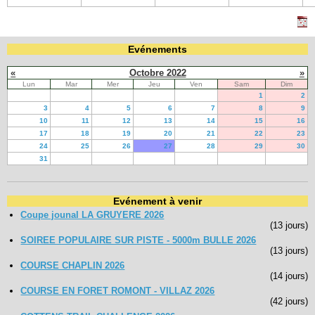
Evénements
«
Octobre 2022
»
Lun
Mar
Mer
Jeu
Ven
Sam
Dim
1
2
3
4
5
6
7
8
9
10
11
12
13
14
15
16
17
18
19
20
21
22
23
24
25
26
27
28
29
30
31
Evénement à venir
Coupe jounal LA GRUYERE 2026
(13 jours)
SOIREE POPULAIRE SUR PISTE - 5000m BULLE 2026
(13 jours)
COURSE CHAPLIN 2026
(14 jours)
COURSE EN FORET ROMONT - VILLAZ 2026
(42 jours)