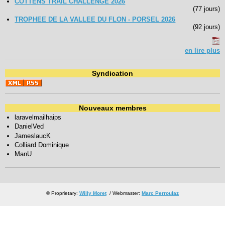
COTTENS TRAIL CHALLENGE 2026
(77 jours)
TROPHEE DE LA VALLEE DU FLON - PORSEL 2026
(92 jours)
en lire plus
Syndication
Nouveaux membres
laravelmailhaips
DanielVed
JameslaucK
Colliard Dominique
ManU
© Proprietary:
Willy Moret
/ Webmaster:
Marc Perroulaz