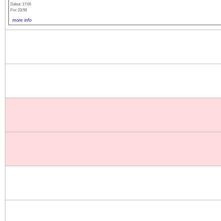
Début: 17:00
Fin: 23:59
more info