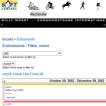
=
=
Menu
Branches
Accueil
»
Evénements
CONTACT
Evénements - Filtre: event
FriRun Cup
Ski ALPIN
Triathlon
Select event terms to filter by
Ski Nordique
Courses à pieds
Select event type to filter by
VTT
month
|
week
|
day
|
view all
Athlétisme
Slalom In-Line
«
October 29, 2022 - Décembre 28, 2022
Caisse à savon
Coupe "Journal La Gruyère"
(event)
FriRun Cup 2022
Hippisme
(all day)
Marche
more info
Archives
(event)