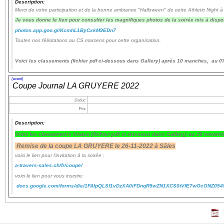
Description:
Merci de votre participation et de la bonne ambiance "Halloween" de cette Athletic Night à
Je vous donne le lien pour consulter les magnifiques photos de la soirée mis à dispo
Navigation
photos.app.goo.gl/KcmhL1ByCxkM9EDn7
recherche
Toutes nos félicitations au CS marsens pour cette organisation.
site map
messages récents
Voici les classements (fichier pdf ci-dessous dans Gallery) après 10 manches, au 
Ouverture de session
(event)
Coupe Journal LA GRUYERE 2022
Nom d'utilisateur:
Début:
Fin:
Mot de passe:
Description:
Voici les classements finaux
(fichier pdf ci-dessous dans Gallery)
au 26 novemb
Remise de la coupe LA GRUYERE le 26-11-2022 à Sâles
voici le lien pour l'invitation à la soirée :
Créer un nouveau compte
a-travers-sales.ch/fr/coupe/
Demander un nouveau mot de passe
voici le lien pour vous inscrire:
docs.google.com/forms/d/e/1FAIpQLSf1vDzXA0iFDnqR5wZN1XCS0tVfE7wOcONZ054