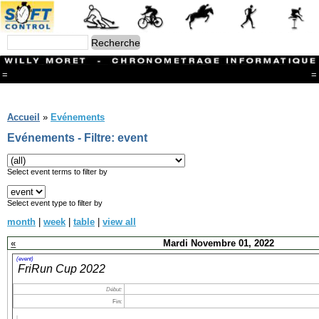
=
=
Menu
Branches
Accueil
»
Evénements
CONTACT
Evénements - Filtre: event
FriRun Cup
Ski ALPIN
Triathlon
Select event terms to filter by
Ski Nordique
Courses à pieds
Select event type to filter by
VTT
month
|
week
|
table
|
view all
Athlétisme
Slalom In-Line
«
Mardi Novembre 01, 2022
Caisse à savon
Coupe "Journal La Gruyère"
(event)
FriRun Cup 2022
Hippisme
Marche
Début:
Archives
Fin: