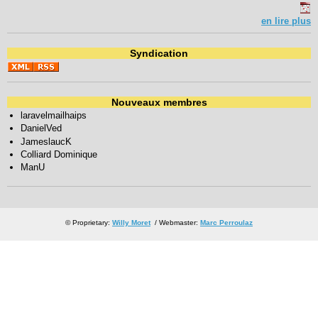
en lire plus
Syndication
Nouveaux membres
laravelmailhaips
DanielVed
JameslaucK
Colliard Dominique
ManU
© Proprietary:
Willy Moret
/ Webmaster:
Marc Perroulaz