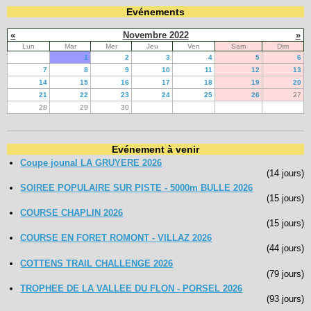
Evénements
«
Novembre 2022
»
Lun
Mar
Mer
Jeu
Ven
Sam
Dim
1
2
3
4
5
6
7
8
9
10
11
12
13
14
15
16
17
18
19
20
21
22
23
24
25
26
27
28
29
30
Evénement à venir
Coupe jounal LA GRUYERE 2026
(14 jours)
SOIREE POPULAIRE SUR PISTE - 5000m BULLE 2026
(15 jours)
COURSE CHAPLIN 2026
(15 jours)
COURSE EN FORET ROMONT - VILLAZ 2026
(44 jours)
COTTENS TRAIL CHALLENGE 2026
(79 jours)
TROPHEE DE LA VALLEE DU FLON - PORSEL 2026
(93 jours)