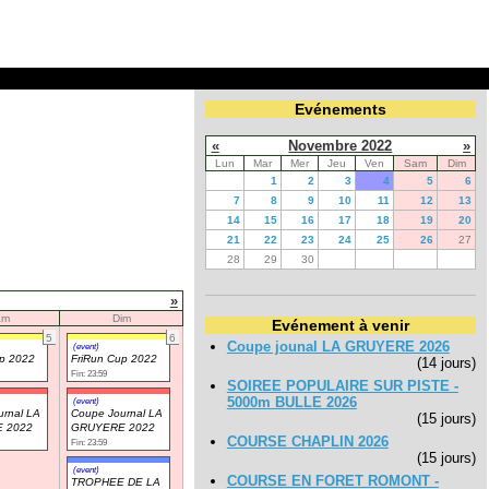
Evénements
«
Novembre 2022
»
Lun
Mar
Mer
Jeu
Ven
Sam
Dim
1
2
3
4
5
6
7
8
9
10
11
12
13
14
15
16
17
18
19
20
21
22
23
24
25
26
27
28
29
30
»
am
Dim
Evénement à venir
5
6
Coupe jounal LA GRUYERE 2026
(event)
up 2022
FriRun Cup 2022
(14 jours)
Fin: 23:59
SOIREE POPULAIRE SUR PISTE -
5000m BULLE 2026
(event)
rnal LA
Coupe Journal LA
(15 jours)
 2022
GRUYERE 2022
COURSE CHAPLIN 2026
Fin: 23:59
(15 jours)
(event)
COURSE EN FORET ROMONT -
TROPHEE DE LA