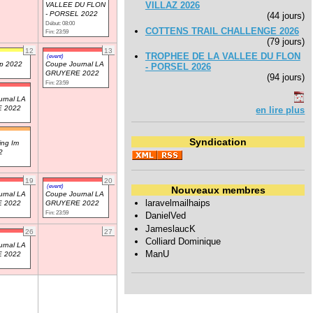
VILLAZ 2026
VALLEE DU FLON
- PORSEL 2022
(44 jours)
Début: 08:00
COTTENS TRAIL CHALLENGE 2026
Fin: 23:59
(79 jours)
12
13
TROPHEE DE LA VALLEE DU FLON
(event)
up 2022
Coupe Journal LA
- PORSEL 2026
GRUYERE 2022
(94 jours)
Fin: 23:59
rnal LA
 2022
en lire plus
Syndication
ing Im
2
19
20
(event)
Nouveaux membres
rnal LA
Coupe Journal LA
laravelmailhaips
 2022
GRUYERE 2022
Fin: 23:59
DanielVed
JameslaucK
26
27
Colliard Dominique
rnal LA
ManU
 2022