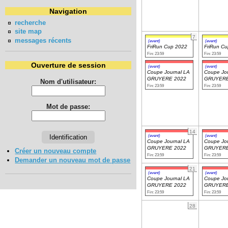
Navigation
recherche
site map
7
messages récents
(event)
(event)
FriRun Cup 2022
FriRun C
Fin: 23:59
Fin: 23:59
Ouverture de session
(event)
(event)
Coupe Journal LA
Coupe Jou
GRUYERE 2022
GRUYERE
Nom d'utilisateur:
Fin: 23:59
Fin: 23:59
Mot de passe:
14
(event)
(event)
Coupe Journal LA
Coupe Jou
GRUYERE 2022
GRUYERE
Créer un nouveau compte
Fin: 23:59
Fin: 23:59
Demander un nouveau mot de passe
21
(event)
(event)
Coupe Journal LA
Coupe Jou
GRUYERE 2022
GRUYERE
Fin: 23:59
Fin: 23:59
28