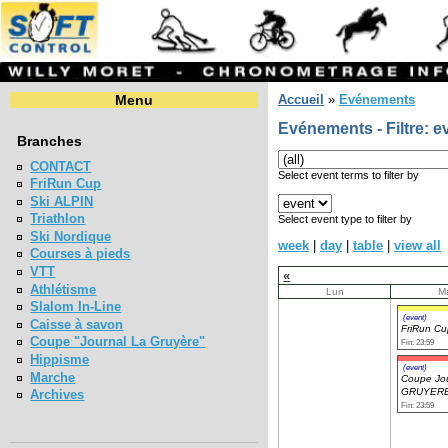
Menu
Accueil
»
Evénements
Evénements - Filtre: e
Branches
CONTACT
Select event terms to filter by
FriRun Cup
Ski ALPIN
Triathlon
Select event type to filter by
Ski Nordique
week
|
day
|
table
|
view all
Courses à pieds
VTT
«
Athlétisme
Lun
M
Slalom In-Line
(event)
Caisse à savon
FriRun C
Coupe "Journal La Gruyère"
Fin: 23:59
Hippisme
(event)
Marche
Coupe Jou
GRUYERE
Archives
Fin: 23:59