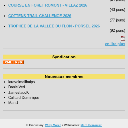
COURSE EN FORET ROMONT - VILLAZ 2026
(43 jours)
COTTENS TRAIL CHALLENGE 2026
(77 jours)
TROPHEE DE LA VALLEE DU FLON - PORSEL 2026
(92 jours)
en lire plus
Syndication
Nouveaux membres
laravelmailhaips
DanielVed
JameslaucK
Colliard Dominique
ManU
© Proprietary:
Willy Moret
/ Webmaster:
Marc Perroulaz