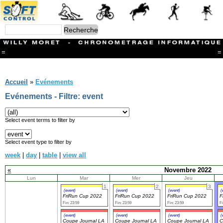
=
=
Menu
Branches
Accueil
»
Evénements
CONTACT
Evénements - Filtre: event
FriRun Cup
Ski ALPIN
Triathlon
Select event terms to filter by
Ski Nordique
Courses à pieds
Select event type to filter by
VTT
week
|
day
|
table
|
view all
Athlétisme
Slalom In-Line
«
Novembre 2022
Caisse à savon
Lun
Mar
Mer
Jeu
Coupe "Journal La Gruyère"
1
2
3
Hippisme
(event)
(event)
(event)
(
FriRun Cup 2022
FriRun Cup 2022
FriRun Cup 2022
F
Marche
Fin: 23:59
Fin: 23:59
Fin: 23:59
Fi
Archives
(event)
(event)
(event)
(
Coupe Journal LA
Coupe Journal LA
Coupe Journal LA
C