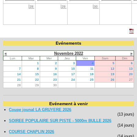
28
29
30
Evénements
«
Novembre 2022
»
Lun
Mar
Mer
Jeu
Ven
Sam
Dim
1
2
3
4
5
6
7
8
9
10
11
12
13
14
15
16
17
18
19
20
21
22
23
24
25
26
27
28
29
30
Evénement à venir
Coupe jounal LA GRUYERE 2026
(13 jours)
SOIREE POPULAIRE SUR PISTE - 5000m BULLE 2026
(14 jours)
COURSE CHAPLIN 2026
(14 jours)