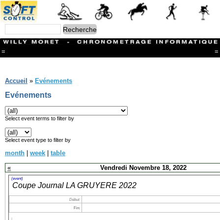
=
=
Menu
Branches
Accueil
»
Evénements
CONTACT
Evénements
FriRun Cup
Ski ALPIN
Triathlon
Select event terms to filter by
Ski Nordique
Courses à pieds
Select event type to filter by
VTT
month
|
week
|
table
Athlétisme
Slalom In-Line
«
Vendredi Novembre 18, 2022
Caisse à savon
Coupe "Journal La Gruyère"
(event)
Coupe Journal LA GRUYERE 2022
Hippisme
Marche
Début:
Archives
Fin: