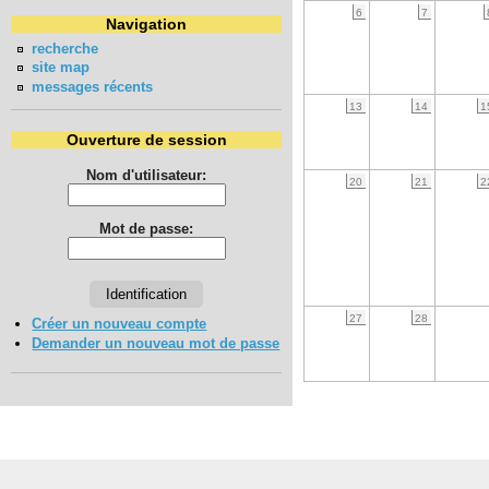
6
7
Navigation
recherche
site map
messages récents
13
14
1
Ouverture de session
Nom d'utilisateur:
20
21
2
Mot de passe:
27
28
Créer un nouveau compte
Demander un nouveau mot de passe