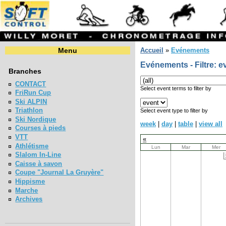
Menu
Accueil
»
Evénements
Evénements - Filtre: e
Branches
CONTACT
Select event terms to filter by
FriRun Cup
Ski ALPIN
Triathlon
Select event type to filter by
Ski Nordique
week
|
day
|
table
|
view all
Courses à pieds
VTT
«
Athlétisme
Lun
Mar
Mer
Slalom In-Line
Caisse à savon
Coupe "Journal La Gruyère"
Hippisme
Marche
Archives