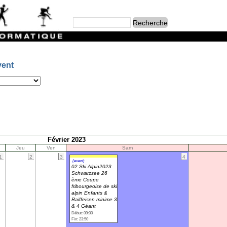
vent
Février 2023
Jeu
Ven
Sam
1
2
3
4
(event)
02 Ski Alpin2023
Schwarzsee 26
ème Coupe
fribourgeoise de ski
alpin Enfants &
Raiffeisen minime 3
& 4 Géant
Début: 09:00
Fin: 23:50