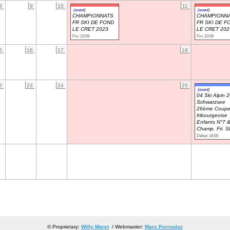
8
9
10
11
(event)
(event)
CHAMPIONNATS
CHAMPIONN
FR SKI DE FOND
FR SKI DE F
LE CRET 2023
LE CRET 202
Fin: 23:59
Fin: 23:59
5
16
17
18
2
23
24
25
(event)
04 Ski Alpin 
Schwarzsee
26ème Coup
fribourgeoise
Enfants N°7 &
Champ. Fri. S
Début: 18:00
© Proprietary:
Willy Moret
/ Webmaster:
Marc Perroulaz