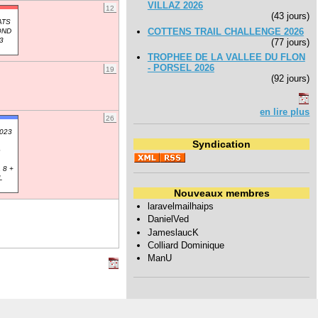
VILLAZ 2026
12
(43 jours)
ATS
COTTENS TRAIL CHALLENGE 2026
OND
3
(77 jours)
TROPHEE DE LA VALLEE DU FLON
- PORSEL 2026
19
(92 jours)
en lire plus
26
2023
Syndication
e
 8 +
L
Nouveaux membres
laravelmailhaips
DanielVed
JameslaucK
Colliard Dominique
ManU