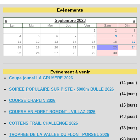
Evénements
Navigation
«
Septembre 2023
»
recherche
Lun
Mar
Mer
Jeu
Ven
Sam
Dim
site map
1
2
3
messages récents
4
5
6
7
8
9
10
11
12
13
14
15
16
17
Ouverture de session
18
19
20
21
22
23
24
25
26
27
28
29
30
Nom d'utilisateur:
Evénement à venir
Mot de passe:
Coupe jounal LA GRUYERE 2026
(14 jours)
SOIREE POPULAIRE SUR PISTE - 5000m BULLE 2026
(14 jours)
Créer un nouveau compte
COURSE CHAPLIN 2026
(15 jours)
Demander un nouveau mot de passe
COURSE EN FORET ROMONT - VILLAZ 2026
(43 jours)
COTTENS TRAIL CHALLENGE 2026
(78 jours)
TROPHEE DE LA VALLEE DU FLON - PORSEL 2026
(93 jours)