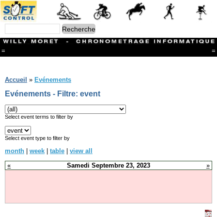
=
=
Menu
Branches
Accueil
»
Evénements
CONTACT
Evénements - Filtre: event
FriRun Cup
Ski ALPIN
Triathlon
Select event terms to filter by
Ski Nordique
Courses à pieds
Select event type to filter by
VTT
month
|
week
|
table
|
view all
Athlétisme
Slalom In-Line
«
Samedi Septembre 23, 2023
»
Caisse à savon
Coupe "Journal La Gruyère"
Hippisme
Marche
Archives