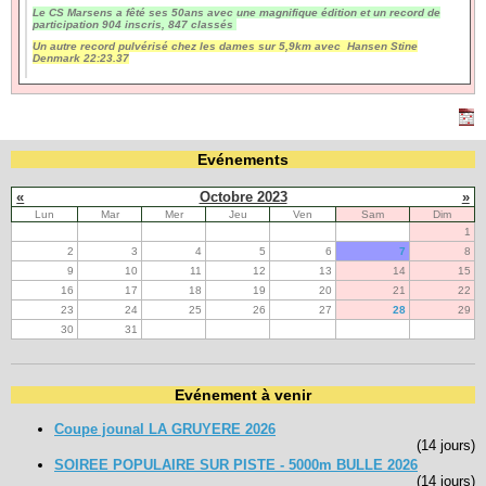
Le CS Marsens a fêté ses 50ans avec une magnifique édition et un record de
participation 904 inscris, 847 classés
Navigation
Un autre record pulvérisé chez les dames sur 5,9km avec Hansen Stine
Denmark 22:23.37
recherche
site map
messages récents
Ouverture de session
Evénements
Nom d'utilisateur:
«
Octobre 2023
»
Lun
Mar
Mer
Jeu
Ven
Sam
Dim
Mot de passe:
1
2
3
4
5
6
7
8
9
10
11
12
13
14
15
16
17
18
19
20
21
22
Créer un nouveau compte
23
24
25
26
27
28
29
Demander un nouveau mot de passe
30
31
Evénement à venir
Coupe jounal LA GRUYERE 2026
(14 jours)
SOIREE POPULAIRE SUR PISTE - 5000m BULLE 2026
(14 jours)