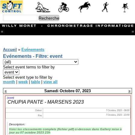
=
=
Menu
Branches
Accueil
»
Evénements
Evénements - Filtre: event
CONTACT
FriRun Cup
Ski ALPIN
Select event terms to filter by
Triathlon
Ski Nordique
Select event type to filter by
Courses à pieds
month
|
week
|
table
|
view all
VTT
Athlétisme
«
Samedi Octobre 07, 2023
»
Slalom In-Line
(event)
Caisse à savon
CHUPIA PANTE - MARSENS 2023
Coupe "Journal La Gruyère"
Hippisme
Début:
7 Octobre, 2023 - 08:00
Marche
7 Octobre, 2023 - 23:59
Fin:
Archives
Description:
Voici les classements complets (fichier pdf) ci-dessous dans Gallery mise à
jour au 07 octobre 2023 23h