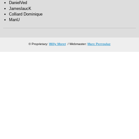
DanielVed
JameslaucK
Colliard Dominique
ManU
© Proprietary:
Willy Moret
/ Webmaster:
Marc Perroulaz