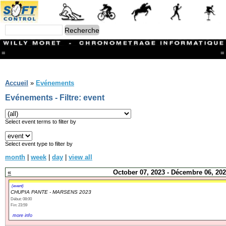
=
=
Menu
Branches
Accueil
»
Evénements
CONTACT
Evénements - Filtre: event
FriRun Cup
Ski ALPIN
Triathlon
Select event terms to filter by
Ski Nordique
Courses à pieds
Select event type to filter by
VTT
month
|
week
|
day
|
view all
Athlétisme
Slalom In-Line
«
October 07, 2023 - Décembre 06, 20
Caisse à savon
Coupe "Journal La Gruyère"
(event)
CHUPIA PANTE - MARSENS 2023
Hippisme
Début: 08:00
Marche
Fin: 23:59
Archives
more info