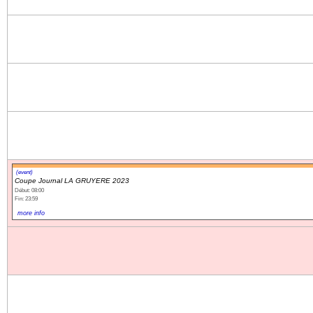
(event)
Coupe Journal LA GRUYERE 2023
Début: 08:00
Fin: 23:59
more info