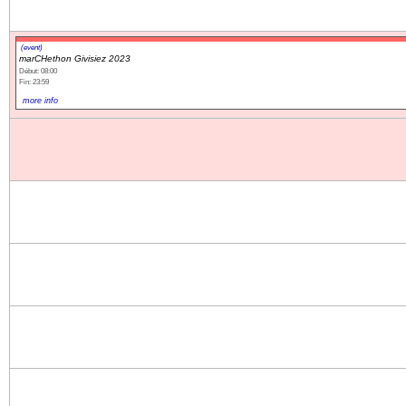
(event)
marCHethon Givisiez 2023
Début: 08:00
Fin: 23:59
more info