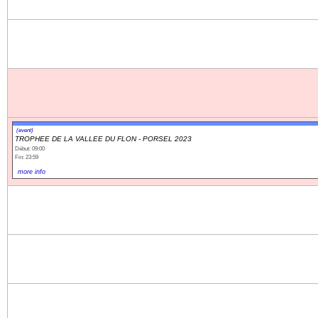
(event)
TROPHEE DE LA VALLEE DU FLON - PORSEL 2023
Début: 09:00
Fin: 23:59
more info