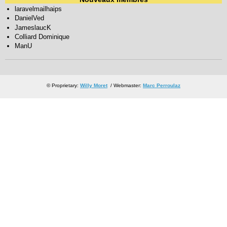
laravelmailhaips
DanielVed
JameslaucK
Colliard Dominique
ManU
© Proprietary:
Willy Moret
/ Webmaster:
Marc Perroulaz