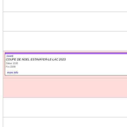
(event)
COUPE DE NOEL ESTAVAYER-LE-LAC 2023
Début: 12:00
Fin: 23:59
more info