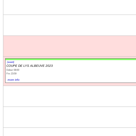
(event)
COUPE DE LYS ALBEUVE 2023
Début: 08:00
Fin: 23:59
more info