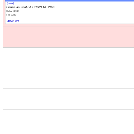
(event)
Coupe Journal LA GRUYERE 2023
Début: 08:00
Fin: 23:59
more info