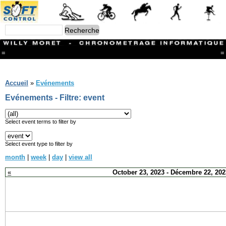
=
=
Menu
Branches
Accueil
»
Evénements
CONTACT
Evénements - Filtre: event
FriRun Cup
Ski ALPIN
Triathlon
Select event terms to filter by
Ski Nordique
Courses à pieds
Select event type to filter by
VTT
month
|
week
|
day
|
view all
Athlétisme
Slalom In-Line
«
October 23, 2023 - Décembre 22, 202
Caisse à savon
Coupe "Journal La Gruyère"
Hippisme
Marche
Archives