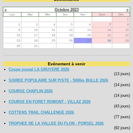
Navigation
«
Octobre 2023
»
recherche
Lun
Mar
Mer
Jeu
Ven
Sam
Dim
site map
1
messages récents
2
3
4
5
6
7
8
9
10
11
12
13
14
15
Ouverture de session
16
17
18
19
20
21
22
23
24
25
26
27
28
29
Nom d'utilisateur:
30
31
Mot de passe:
Evénement à venir
Coupe jounal LA GRUYERE 2026
(13 jours)
SOIREE POPULAIRE SUR PISTE - 5000m BULLE 2026
(14 jours)
Créer un nouveau compte
Demander un nouveau mot de passe
COURSE CHAPLIN 2026
(14 jours)
COURSE EN FORET ROMONT - VILLAZ 2026
(43 jours)
COTTENS TRAIL CHALLENGE 2026
(77 jours)
TROPHEE DE LA VALLEE DU FLON - PORSEL 2026
(92 jours)