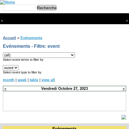
=
=
Menu
Branches
Accueil
»
Evénements
CONTACT
Evénements - Filtre: event
FriRun Cup
Ski ALPIN
Triathlon
Select event terms to filter by
Ski Nordique
Courses à pieds
Select event type to filter by
VTT
month
|
week
|
table
|
view all
Athlétisme
Slalom In-Line
«
Vendredi Octobre 27, 2023
»
Caisse à savon
Coupe "Journal La Gruyère"
Hippisme
Marche
Archives
Evénements