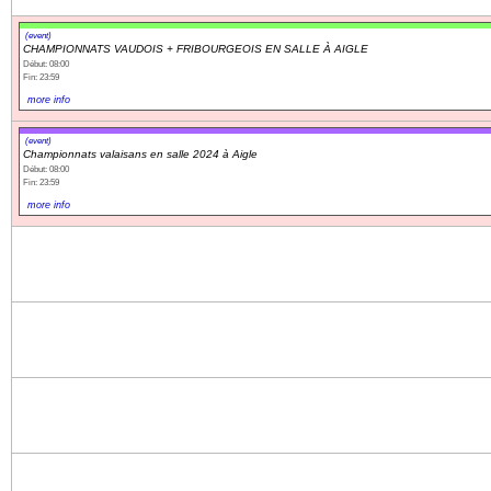
(event)
CHAMPIONNATS VAUDOIS + FRIBOURGEOIS EN SALLE À AIGLE
Début: 08:00
Fin: 23:59
more info
(event)
Championnats valaisans en salle 2024 à Aigle
Début: 08:00
Fin: 23:59
more info