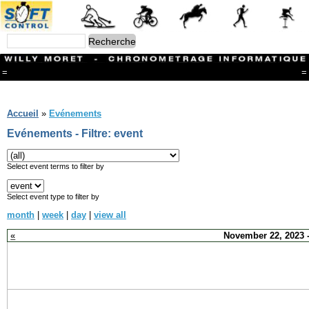
=
=
Menu
Branches
Accueil
»
Evénements
CONTACT
Evénements - Filtre: event
FriRun Cup
Ski ALPIN
Triathlon
Select event terms to filter by
Ski Nordique
Courses à pieds
Select event type to filter by
VTT
month
|
week
|
day
|
view all
Athlétisme
Slalom In-Line
«
November 22, 2023 -
Caisse à savon
Coupe "Journal La Gruyère"
Hippisme
Marche
Archives