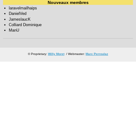
Nouveaux membres
laravelmailhaips
DanielVed
JameslaucK
Colliard Dominique
ManU
© Proprietary:
Willy Moret
/ Webmaster:
Marc Perroulaz