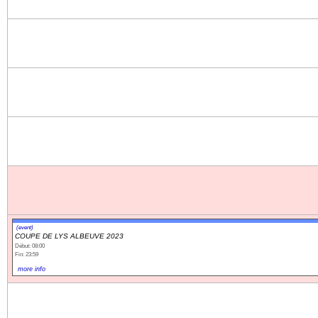
(event)
COUPE DE LYS ALBEUVE 2023
Début: 08:00
Fin: 23:59
more info