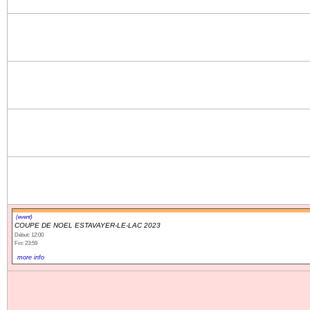
(event)
COUPE DE NOEL ESTAVAYER-LE-LAC 2023
Début: 12:00
Fin: 23:59
more info