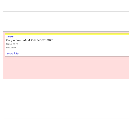
Navigation
recherche
site map
messages récents
(event)
Coupe Journal LA GRUYERE 2023
Ouverture de session
Début: 08:00
Fin: 23:59
Nom d'utilisateur:
more info
Mot de passe:
Créer un nouveau compte
Demander un nouveau mot de passe