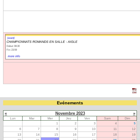
(event)
CHAMPIONNATS ROMANDS EN SALLE - AIGLE
Début: 08:30
Fin: 23:59
more info
Evénements
«
Novembre 2023
»
Lun
Mar
Mer
Jeu
Ven
Sam
Dim
1
2
3
4
5
6
7
8
9
10
11
12
13
14
15
16
17
18
19