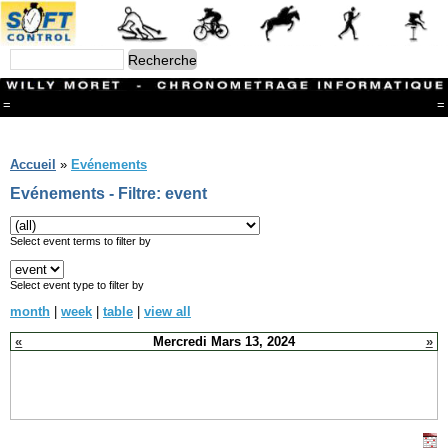
=
=
Menu
Branches
Accueil
»
Evénements
CONTACT
Evénements - Filtre: event
FriRun Cup
Ski ALPIN
Triathlon
Select event terms to filter by
Ski Nordique
Courses à pieds
Select event type to filter by
VTT
month
|
week
|
table
|
view all
Athlétisme
Slalom In-Line
«
Mercredi Mars 13, 2024
»
Caisse à savon
Coupe "Journal La Gruyère"
Hippisme
Marche
Archives