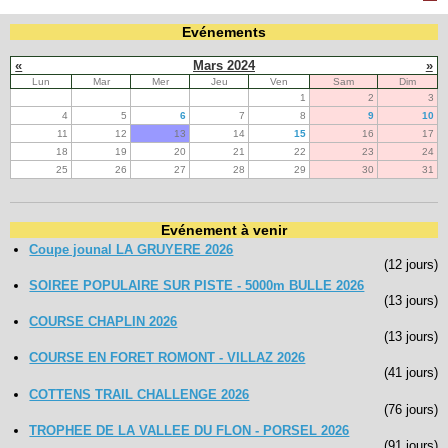
Evénements
Navigation
«
Mars 2024
»
recherche
Lun
Mar
Mer
Jeu
Ven
Sam
Dim
site map
1
2
3
messages récents
4
5
6
7
8
9
10
11
12
13
14
15
16
17
Ouverture de session
18
19
20
21
22
23
24
25
26
27
28
29
30
31
Nom d'utilisateur:
Evénement à venir
Mot de passe:
Coupe jounal LA GRUYERE 2026
(12 jours)
SOIREE POPULAIRE SUR PISTE - 5000m BULLE 2026
(13 jours)
Créer un nouveau compte
COURSE CHAPLIN 2026
(13 jours)
Demander un nouveau mot de passe
COURSE EN FORET ROMONT - VILLAZ 2026
(41 jours)
COTTENS TRAIL CHALLENGE 2026
(76 jours)
TROPHEE DE LA VALLEE DU FLON - PORSEL 2026
(91 jours)