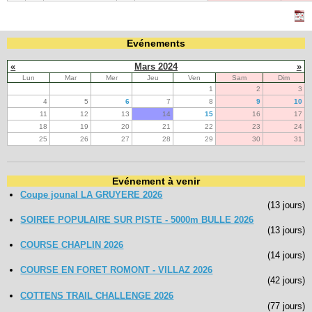
Evénements
«
Mars 2024
»
Lun
Mar
Mer
Jeu
Ven
Sam
Dim
1
2
3
4
5
6
7
8
9
10
11
12
13
14
15
16
17
18
19
20
21
22
23
24
25
26
27
28
29
30
31
Evénement à venir
Coupe jounal LA GRUYERE 2026
(13 jours)
SOIREE POPULAIRE SUR PISTE - 5000m BULLE 2026
(13 jours)
COURSE CHAPLIN 2026
(14 jours)
COURSE EN FORET ROMONT - VILLAZ 2026
(42 jours)
COTTENS TRAIL CHALLENGE 2026
(77 jours)