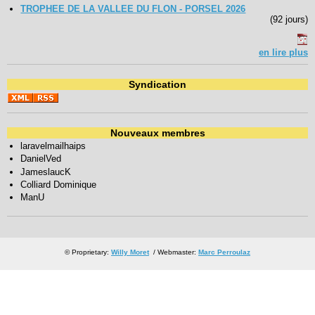
TROPHEE DE LA VALLEE DU FLON - PORSEL 2026
(92 jours)
en lire plus
Syndication
Nouveaux membres
laravelmailhaips
DanielVed
JameslaucK
Colliard Dominique
ManU
© Proprietary:
Willy Moret
/ Webmaster:
Marc Perroulaz