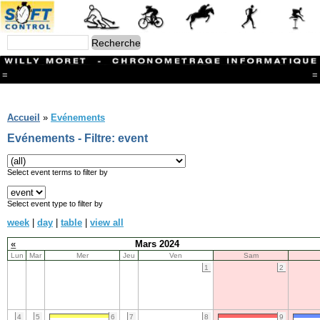
=
=
Menu
Branches
Accueil
»
Evénements
CONTACT
Evénements - Filtre: event
FriRun Cup
Ski ALPIN
Triathlon
Select event terms to filter by
Ski Nordique
Courses à pieds
Select event type to filter by
VTT
week
|
day
|
table
|
view all
Athlétisme
Slalom In-Line
«
Mars 2024
Caisse à savon
Lun
Mar
Mer
Jeu
Ven
Sam
Coupe "Journal La Gruyère"
1
2
Hippisme
Marche
Archives
4
5
6
7
8
9