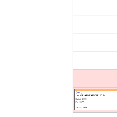
(event)
LA NEYRUZIENNE 2024
Début: 12:00
Fin: 23:59
more info