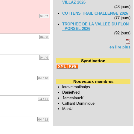
VILLAZ 2026
(43 jours)
COTTENS TRAIL CHALLENGE 2026
04 / 7
(77 jours)
TROPHEE DE LA VALLEE DU FLON
- PORSEL 2026
(92 jours)
04 / 8
en lire plus
04 / 9
Syndication
04 / 10
Nouveaux membres
laravelmailhaips
DanielVed
JameslaucK
04 / 11
Colliard Dominique
ManU
04 / 12