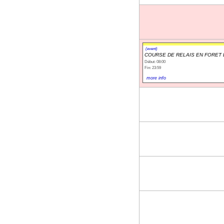
(event)
COURSE DE RELAIS EN FORET 
Début: 08:00
Fin: 23:59
more info