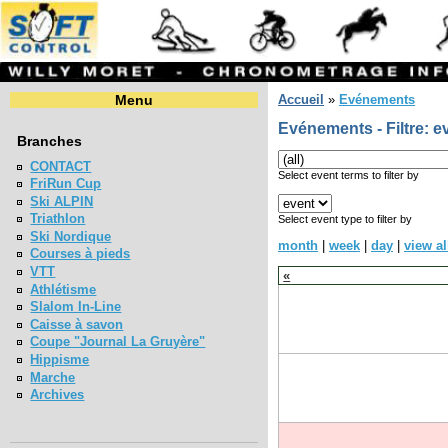
Menu
Accueil
»
Evénements
Evénements - Filtre: e
Branches
CONTACT
Select event terms to filter by
FriRun Cup
Ski ALPIN
Triathlon
Select event type to filter by
Ski Nordique
month
|
week
|
day
|
view al
Courses à pieds
VTT
«
Athlétisme
Slalom In-Line
Caisse à savon
Coupe "Journal La Gruyère"
Hippisme
Marche
Archives