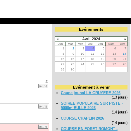
Evénements
«
Avril 2024
»
Lun
Mar
Mer
Jeu
Ven
Sam
Dim
1
2
3
4
5
6
7
8
9
10
11
12
13
14
15
16
17
18
19
20
21
22
23
24
25
26
27
28
29
30
»
04 / 4
Evénement à venir
Coupe jounal LA GRUYERE 2026
(13 jours)
SOIREE POPULAIRE SUR PISTE -
04 / 5
5000m BULLE 2026
(14 jours)
COURSE CHAPLIN 2026
(14 jours)
04 / 6
COURSE EN FORET ROMONT -