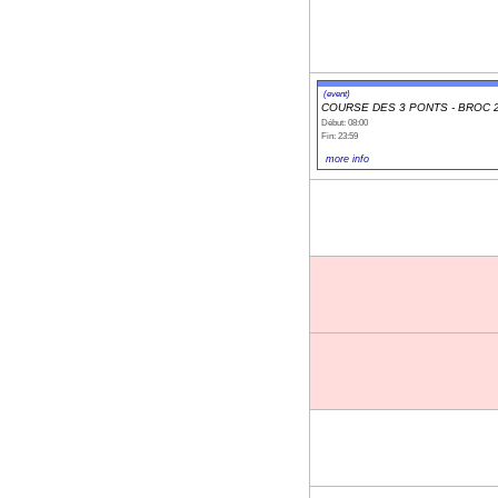
(event)
COURSE DES 3 PONTS - BROC 
Début: 08:00
Fin: 23:59
more info