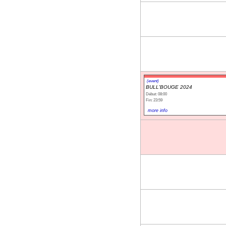
(event)
BULL'BOUGE 2024
Début: 08:00
Fin: 23:59
more info