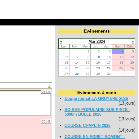
Evénements
«
Mai 2024
»
Lun
Mar
Mer
Jeu
Ven
Sam
Dim
1
2
3
4
5
6
7
8
9
10
11
12
13
14
15
16
17
18
19
20
21
22
23
24
25
26
27
28
29
30
31
»
05 / 4
Evénement à venir
Coupe jounal LA GRUYERE 2026
(13 jours)
SOIREE POPULAIRE SUR PISTE -
5000m BULLE 2026
(13 jours)
05 / 5
COURSE CHAPLIN 2026
(14 jours)
COURSE EN FORET ROMONT -