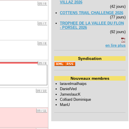
VILLAZ 2026
05 / 6
(42 jours)
COTTENS TRAIL CHALLENGE 2026
(77 jours)
TROPHEE DE LA VALLEE DU FLON
05 / 7
- PORSEL 2026
(92 jours)
05 / 8
en lire plus
Syndication
05 / 9
Nouveaux membres
laravelmailhaips
DanielVed
05 / 10
JameslaucK
Colliard Dominique
ManU
05 / 11