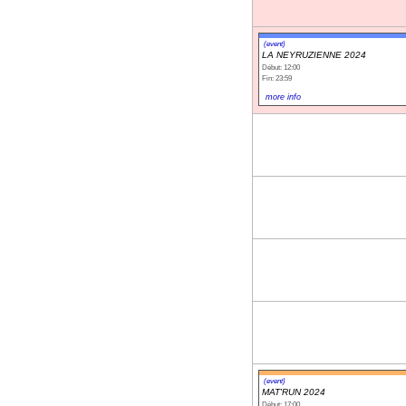
(event)
LA NEYRUZIENNE 2024
Début: 12:00
Fin: 23:59
more info
(event)
MAT'RUN 2024
Début: 17:00