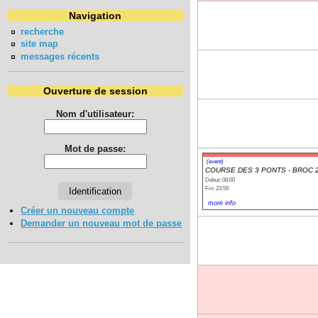
Navigation
recherche
site map
messages récents
Ouverture de session
Nom d'utilisateur:
Mot de passe:
(event)
COURSE DES 3 PONTS - BROC 
Début: 08:00
Fin: 23:59
more info
Créer un nouveau compte
Demander un nouveau mot de passe