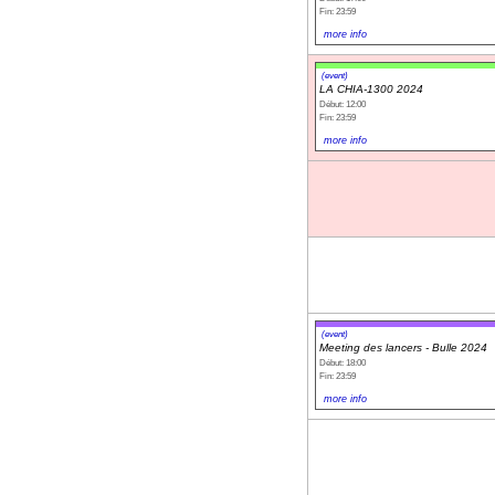
Fin: 23:59
more info
(event)
LA CHIA-1300 2024
Début: 12:00
Fin: 23:59
more info
(event)
Meeting des lancers - Bulle 2024
Début: 18:00
Fin: 23:59
more info