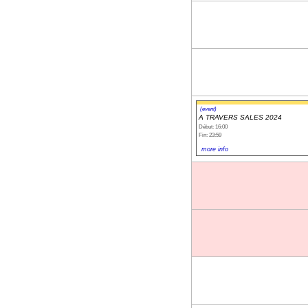
(event)
A TRAVERS SALES 2024
Début: 16:00
Fin: 23:59
more info