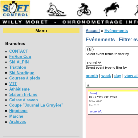
Menu
Accueil
»
Evénements
Evénements - Filtre: e
Branches
CONTACT
Select event terms to filter by
FriRun Cup
Ski ALPIN
Triathlon
Select event type to filter by
Ski Nordique
month
|
week
|
day
|
view al
Courses à pieds
VTT
«
Athlétisme
(event)
Slalom In-Line
BULL'BOUGE 2024
Caisse à savon
Début: 08:00
Coupe "Journal La Gruyère"
Fin: 23:59
Hippisme
more info
Marche
Archives