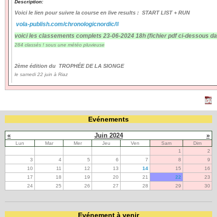
Description:
Voici le lien pour suivre la course en live results : START LIST + RUN
Navigation
vola-publish.com/chronologicnordic/#
recherche
voici les classements complets 23-06-2024 18h (fichier pdf ci-dessous da
site map
284 classés ! sous une météo pluvieuse
messages récents
2ème édition du TROPHÉE DE LA SIONGE
Ouverture de session
le samedi 22 juin à Riaz
Nom d'utilisateur:
Mot de passe:
Evénements
«
Juin 2024
»
Lun
Mar
Mer
Jeu
Ven
Sam
Dim
1
2
Créer un nouveau compte
3
4
5
6
7
8
9
Demander un nouveau mot de passe
10
11
12
13
14
15
16
17
18
19
20
21
22
23
24
25
26
27
28
29
30
Evénement à venir