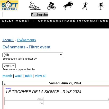
=
=
Menu
Branches
Accueil
»
Evénements
CONTACT
Evénements - Filtre: event
FriRun Cup
Ski ALPIN
Triathlon
Select event terms to filter by
Ski Nordique
Courses à pieds
Select event type to filter by
VTT
month
|
week
|
table
|
view all
Athlétisme
Slalom In-Line
«
Samedi Juin 22, 2024
Caisse à savon
Coupe "Journal La Gruyère"
(event)
LE TROPHEE DE LA SIONGE - RIAZ 2024
Hippisme
Marche
Début:
Archives
Fin: