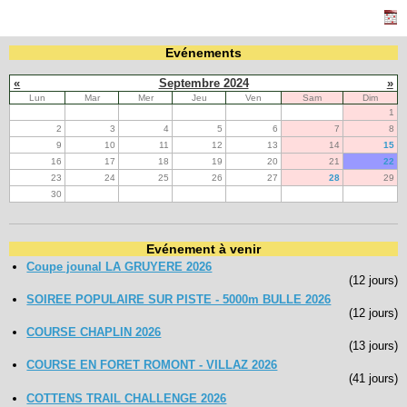
Navigation
Evénements
recherche
site map
«
Septembre 2024
»
messages récents
Lun
Mar
Mer
Jeu
Ven
Sam
Dim
1
2
3
4
5
6
7
8
Ouverture de session
9
10
11
12
13
14
15
16
17
18
19
20
21
22
Nom d'utilisateur:
23
24
25
26
27
28
29
30
Mot de passe:
Evénement à venir
Coupe jounal LA GRUYERE 2026
(12 jours)
Créer un nouveau compte
SOIREE POPULAIRE SUR PISTE - 5000m BULLE 2026
Demander un nouveau mot de passe
(12 jours)
COURSE CHAPLIN 2026
(13 jours)
COURSE EN FORET ROMONT - VILLAZ 2026
(41 jours)
COTTENS TRAIL CHALLENGE 2026