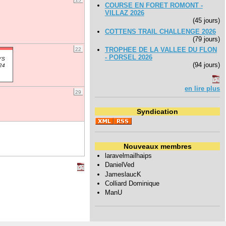
COURSE EN FORET ROMONT -
VILLAZ 2026
(45 jours)
COTTENS TRAIL CHALLENGE 2026
(79 jours)
TROPHEE DE LA VALLEE DU FLON
22
- PORSEL 2026
YS
(94 jours)
24
en lire plus
29
Syndication
Nouveaux membres
laravelmailhaips
DanielVed
JameslaucK
Colliard Dominique
ManU