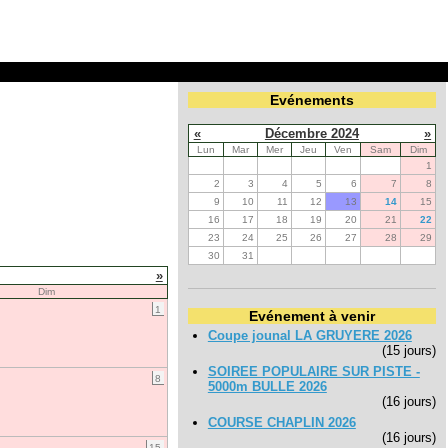
Evénements
«
Décembre 2024
»
Lun
Mar
Mer
Jeu
Ven
Sam
Dim
1
2
3
4
5
6
7
8
9
10
11
12
13
14
15
16
17
18
19
20
21
22
23
24
25
26
27
28
29
30
31
»
Dim
1
Evénement à venir
Coupe jounal LA GRUYERE 2026
(15 jours)
SOIREE POPULAIRE SUR PISTE -
8
5000m BULLE 2026
(16 jours)
COURSE CHAPLIN 2026
(16 jours)
15