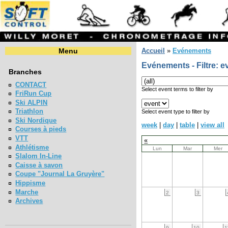
Menu
Accueil
»
Evénements
Evénements - Filtre: e
Branches
CONTACT
Select event terms to filter by
FriRun Cup
Ski ALPIN
Triathlon
Select event type to filter by
Ski Nordique
week
|
day
|
table
|
view all
Courses à pieds
VTT
«
Athlétisme
Lun
Mar
Mer
Slalom In-Line
Caisse à savon
Coupe "Journal La Gruyère"
Hippisme
Marche
2
3
Archives
9
10
1