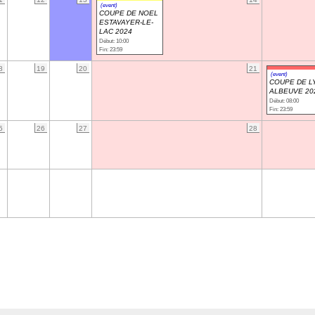
(event)
COUPE DE NOEL
ESTAVAYER-LE-
LAC 2024
Début: 10:00
Fin: 23:59
8
19
20
21
(event)
COUPE DE L
ALBEUVE 20
Début: 08:00
Fin: 23:59
5
26
27
28