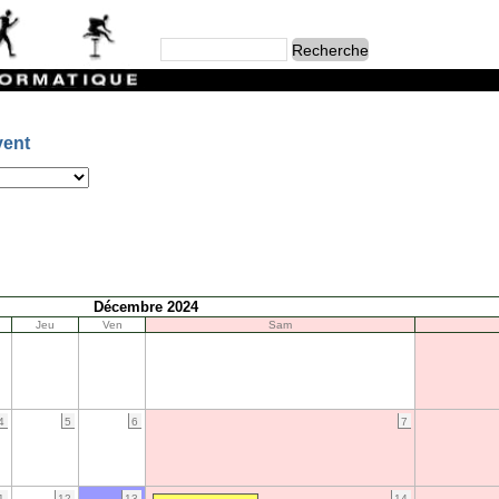
vent
Décembre 2024
Jeu
Ven
Sam
4
5
6
7
1
12
13
14