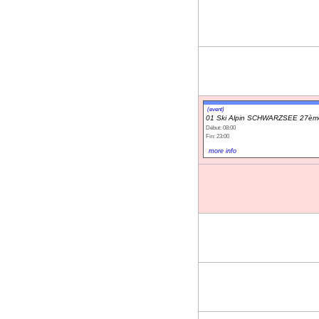
(event)
01 Ski Alpin SCHWARZSEE 27ème
Début: 08:00
Fin: 23:00
more info