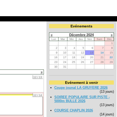
Evénements
«
Décembre 2024
»
Lun
Mar
Mer
Jeu
Ven
Sam
Dim
1
2
3
4
5
6
7
8
9
10
11
12
13
14
15
16
17
18
19
20
21
22
23
24
25
26
27
28
29
30
31
»
12 / 13
Evénement à venir
Coupe jounal LA GRUYERE 2026
(13 jours)
12 / 14
SOIREE POPULAIRE SUR PISTE -
5000m BULLE 2026
(13 jours)
COURSE CHAPLIN 2026
(14 jours)