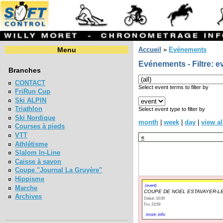
Menu
Accueil
»
Evénements
Evénements - Filtre: e
Branches
CONTACT
Select event terms to filter by
FriRun Cup
Ski ALPIN
Triathlon
Select event type to filter by
Ski Nordique
month
|
week
|
day
|
view al
Courses à pieds
VTT
«
Athlétisme
Slalom In-Line
Caisse à savon
Coupe "Journal La Gruyère"
Hippisme
(event)
Marche
COUPE DE NOEL ESTAVAYER-LE
Archives
Début: 10:00
Fin: 23:59
more info