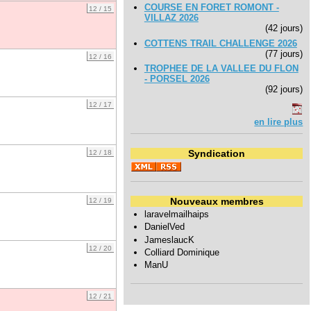
COURSE EN FORET ROMONT -
12 / 15
VILLAZ 2026
(42 jours)
COTTENS TRAIL CHALLENGE 2026
(77 jours)
12 / 16
TROPHEE DE LA VALLEE DU FLON
- PORSEL 2026
(92 jours)
12 / 17
en lire plus
Syndication
12 / 18
Nouveaux membres
12 / 19
laravelmailhaips
DanielVed
JameslaucK
12 / 20
Colliard Dominique
ManU
12 / 21