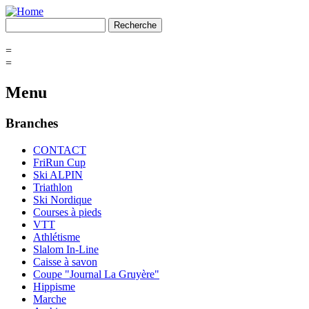
=
=
Menu
Branches
CONTACT
FriRun Cup
Ski ALPIN
Triathlon
Ski Nordique
Courses à pieds
VTT
Athlétisme
Slalom In-Line
Caisse à savon
Coupe "Journal La Gruyère"
Hippisme
Marche