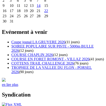
2
3
4
5
6
7
8
9
10
11
12
13
14
15
16
17
18
19
20
21
22
23
24
25
26
27
28
29
30
31
Evénement à venir
Coupe jounal LA GRUYERE 2026
(11 jours)
SOIREE POPULAIRE SUR PISTE - 5000m BULLE
2026
(12 jours)
COURSE CHAPLIN 2026
(12 jours)
COURSE EN FORET ROMONT - VILLAZ 2026
(41 jours)
COTTENS TRAIL CHALLENGE 2026
(76 jours)
TROPHEE DE LA VALLEE DU FLON - PORSEL
2026
(90 jours)
en lire plus
Syndication