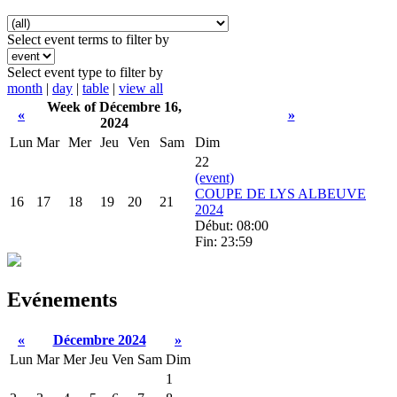
Select event terms to filter by
Select event type to filter by
month
|
day
|
table
|
view all
Week of Décembre 16,
«
»
2024
Lun
Mar
Mer
Jeu
Ven
Sam
Dim
22
(event)
COUPE DE LYS ALBEUVE
16
17
18
19
20
21
2024
Début: 08:00
Fin: 23:59
Evénements
«
Décembre 2024
»
Lun
Mar
Mer
Jeu
Ven
Sam
Dim
1