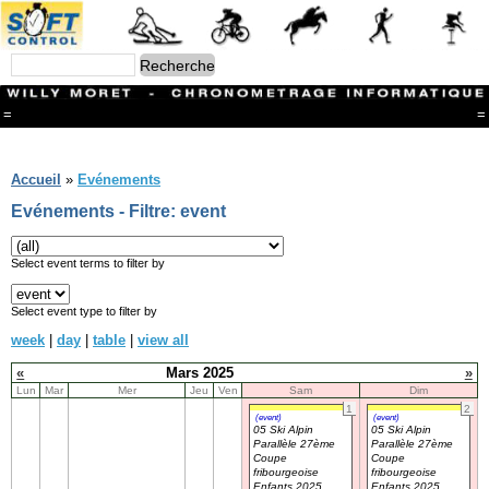
=
=
Menu
Branches
Accueil
»
Evénements
CONTACT
Evénements - Filtre: event
FriRun Cup
Ski ALPIN
Triathlon
Select event terms to filter by
Ski Nordique
Courses à pieds
Select event type to filter by
VTT
week
|
day
|
table
|
view all
Athlétisme
Slalom In-Line
«
Mars 2025
»
Caisse à savon
Lun
Mar
Mer
Jeu
Ven
Sam
Dim
Coupe "Journal La Gruyère"
1
2
Hippisme
(event)
(event)
05 Ski Alpin
05 Ski Alpin
Marche
Parallèle 27ème
Parallèle 27ème
Archives
Coupe
Coupe
fribourgeoise
fribourgeoise
Enfants 2025
Enfants 2025