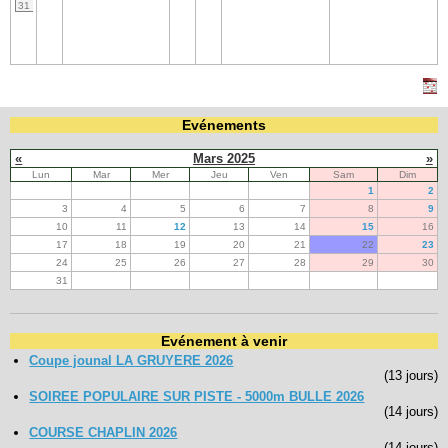
31
Evénements
«
Mars 2025
»
Lun
Mar
Mer
Jeu
Ven
Sam
Dim
1
2
3
4
5
6
7
8
9
10
11
12
13
14
15
16
17
18
19
20
21
22
23
24
25
26
27
28
29
30
31
Evénement à venir
Coupe jounal LA GRUYERE 2026
(13 jours)
SOIREE POPULAIRE SUR PISTE - 5000m BULLE 2026
(14 jours)
COURSE CHAPLIN 2026
(14 jours)