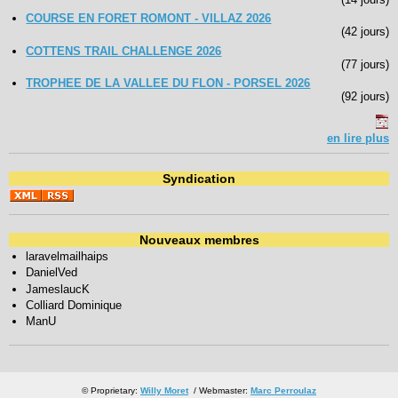
COURSE EN FORET ROMONT - VILLAZ 2026
(42 jours)
COTTENS TRAIL CHALLENGE 2026
(77 jours)
TROPHEE DE LA VALLEE DU FLON - PORSEL 2026
(92 jours)
en lire plus
Syndication
Nouveaux membres
laravelmailhaips
DanielVed
JameslaucK
Colliard Dominique
ManU
© Proprietary:
Willy Moret
/ Webmaster:
Marc Perroulaz