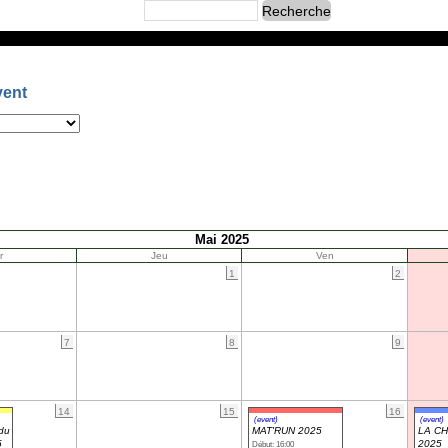
vent
Mai 2025
r
Jeu
Ven
1
2
7
8
9
14
15
16
(event)
(event)
du
MAT'RUN 2025
LA CH
5
2025
Début: 16:00