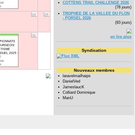
COTTENS TRAIL CHALLENGE 2026
8:00
(78 jours)
9
TROPHEE DE LA VALLEE DU FLON
24
25
- PORSEL 2026
(93 jours)
31
en lire plus
PIONNATS
OURGEOIS
ETISME
Syndication
IDUEL 2025 -
E
9:00
9
Nouveaux membres
laravelmailhaips
DanielVed
JameslaucK
Colliard Dominique
ManU