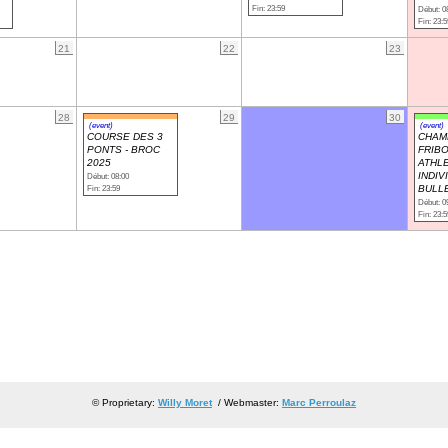
Fin: 23:59
Début: 0
Fin: 23:5
21
22
23
28
29
30
(event)
(event)
COURSE DES 3
CHAM
PONTS - BROC
FRIB
2025
ATHL
INDIV
Début: 08:00
Fin: 23:59
BULL
Début: 0
Fin: 23:5
© Proprietary:
Willy Moret
/ Webmaster:
Marc Perroulaz