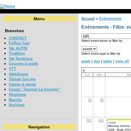
Menu
Accueil
»
Evénements
Evénements - Filtre: e
Branches
CONTACT
Select event terms to filter by
FriRun Cup
Ski ALPIN
Triathlon
Select event type to filter by
Ski Nordique
week
|
day
|
table
|
view all
Courses à pieds
VTT
«
Athlétisme
Lun
Mar
Me
Slalom In-Line
Caisse à savon
Coupe "Journal La Gruyère"
Hippisme
Marche
5
6
Archives
12
13
(event)
Meeting Interne 
Navigation
SAB - Bulle 202