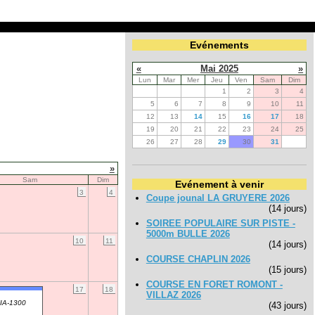
Evénements
«
Mai 2025
»
Lun
Mar
Mer
Jeu
Ven
Sam
Dim
1
2
3
4
5
6
7
8
9
10
11
12
13
14
15
16
17
18
19
20
21
22
23
24
25
26
27
28
29
30
31
»
Sam
Dim
Evénement à venir
3
4
Coupe jounal LA GRUYERE 2026
(14 jours)
SOIREE POPULAIRE SUR PISTE -
5000m BULLE 2026
10
11
(14 jours)
COURSE CHAPLIN 2026
(15 jours)
COURSE EN FORET ROMONT -
17
18
VILLAZ 2026
IA-1300
(43 jours)