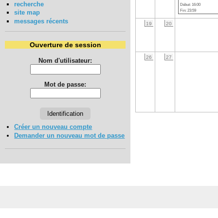
recherche
Début: 16:00
Fin: 23:59
site map
messages récents
19
20
Ouverture de session
26
27
Nom d'utilisateur:
Mot de passe:
Créer un nouveau compte
Demander un nouveau mot de passe