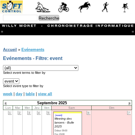
=
=
Menu
Branches
Accueil
»
Evénements
CONTACT
Evénements - Filtre: event
FriRun Cup
Ski ALPIN
Triathlon
Select event terms to filter by
Ski Nordique
Courses à pieds
Select event type to filter by
VTT
week
|
day
|
table
|
view all
Athlétisme
Slalom In-Line
«
Septembre 2025
»
Caisse à savon
Lun
Mar
Mer
Jeu
Ven
Sam
Dim
Coupe "Journal La Gruyère"
1
2
3
4
5
6
7
Hippisme
(event)
Meeting des
Marche
lancers - Bulle
Archives
2025
Début: 09:00
Fin: 23:00