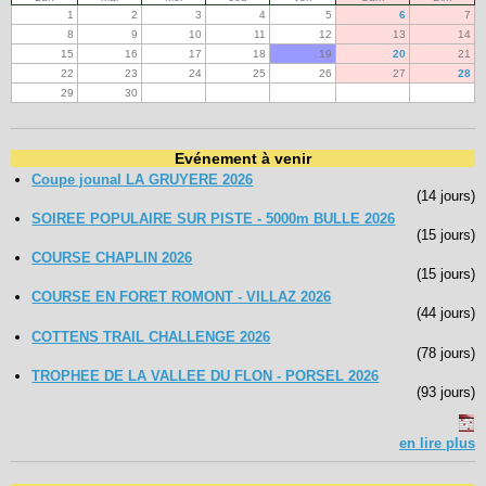
1
2
3
4
5
6
7
8
9
10
11
12
13
14
15
16
17
18
19
20
21
22
23
24
25
26
27
28
29
30
Evénement à venir
Coupe jounal LA GRUYERE 2026
(14 jours)
SOIREE POPULAIRE SUR PISTE - 5000m BULLE 2026
(15 jours)
COURSE CHAPLIN 2026
(15 jours)
COURSE EN FORET ROMONT - VILLAZ 2026
(44 jours)
COTTENS TRAIL CHALLENGE 2026
(78 jours)
TROPHEE DE LA VALLEE DU FLON - PORSEL 2026
(93 jours)
en lire plus