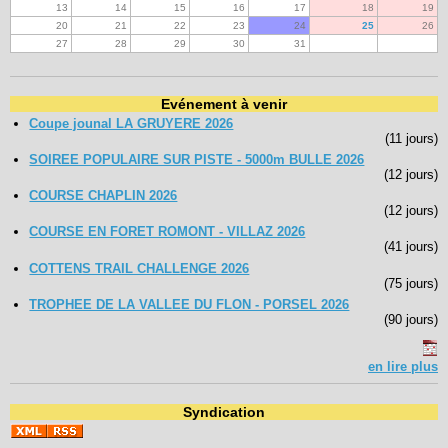
13
14
15
16
17
18
19
20
21
22
23
24
25
26
27
28
29
30
31
Evénement à venir
Coupe jounal LA GRUYERE 2026
(11 jours)
SOIREE POPULAIRE SUR PISTE - 5000m BULLE 2026
(12 jours)
COURSE CHAPLIN 2026
(12 jours)
COURSE EN FORET ROMONT - VILLAZ 2026
(41 jours)
COTTENS TRAIL CHALLENGE 2026
(75 jours)
TROPHEE DE LA VALLEE DU FLON - PORSEL 2026
(90 jours)
en lire plus
Syndication