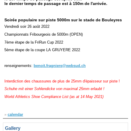
le dernier temps de passage est à 150m de l'arrivée.
Navigation
recherche
Soirée populaire sur piste 5000m sur le stade de Bouleyres
site map
Vendredi soir 26 août 2022
messages récents
Championnats Fribourgeois de 5000m (OPEN)
7ème étape de la FriRun Cup 2022
Ouverture de session
5ème étape de la coupe LA GRUYERE 2022
Nom d'utilisateur:
renseignements:
benoit.fragniere@websud.ch
Mot de passe:
Interdiction des chaussures de plus de 25mm d'épaisseur sur piste !
Schuhe mit einer Sohlendicke von maximal 25mm erlaubt !
Créer un nouveau compte
World Athletics Shoe Compliance List (as at 14 May 2021)
Demander un nouveau mot de passe
»
calendar
Gallery