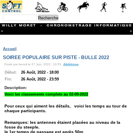
=
=
Menu
Branches
Accueil
CONTACT
SOIREE POPULAIRE SUR PISTE - BULLE 2022
FriRun Cup
Posté par benoit le 27 Juin, 2022 - 10:55.
Athlétisme
Ski ALPIN
Triathlon
Début:
26 Août, 2022 - 18:00
Ski Nordique
Fin:
26 Août, 2022 - 23:59
Courses à pieds
VTT
Description:
Athlétisme
Voici les classements complets au 02-09-2022
Slalom In-Line
Caisse à savon
Pour ceux qui aiment les détails, voici les temps au tour de
Coupe "Journal La Gruyère"
chaque participants.
Hippisme
Marche
Remarques: les antennes étaient placées au niveau de la
Archives
fosse du steeple.
le 1er temps de passage est après 50m