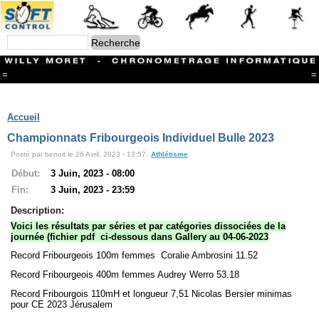
=
=
Menu
Branches
Accueil
CONTACT
Championnats Fribourgeois Individuel Bulle 2023
FriRun Cup
Posté par benoit le 26 Avril, 2023 - 13:57.
Athlétisme
Ski ALPIN
Triathlon
Début:
3 Juin, 2023 - 08:00
Ski Nordique
Fin:
3 Juin, 2023 - 23:59
Courses à pieds
VTT
Description:
Athlétisme
Voici les résultats par séries et par catégories dissociées de la
Slalom In-Line
journée (fichier pdf ci-dessous dans Gallery au 04-06-2023
Caisse à savon
Record Fribourgeois 100m femmes Coralie Ambrosini 11.52
Coupe "Journal La Gruyère"
Hippisme
Record Fribourgeois 400m femmes Audrey Werro 53.18
Marche
Record Fribourgois 110mH et longueur 7,51 Nicolas Bersier minimas
Archives
pour CE 2023 Jérusalem