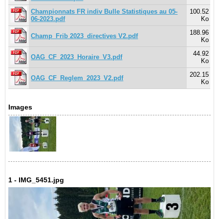
Championnats FR indiv Bulle Statistiques au 05-
100.52
06-2023.pdf
Ko
188.96
Champ_Frib 2023_directives V2.pdf
Ko
44.92
OAG_CF_2023_Horaire_V3.pdf
Ko
202.15
OAG_CF_Reglem_2023_V2.pdf
Ko
Images
1 - IMG_5451.jpg