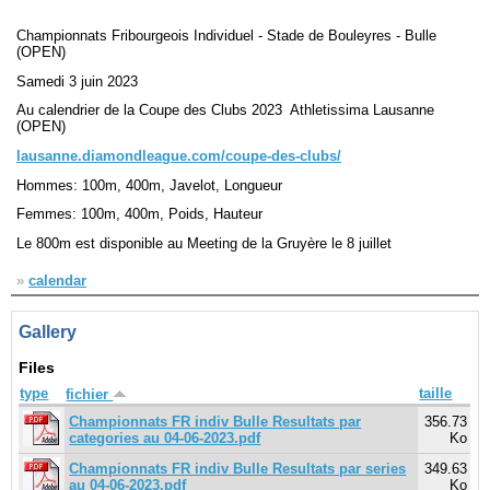
Championnats Fribourgeois Individuel - Stade de Bouleyres - Bulle
Navigation
(OPEN)
recherche
Samedi 3 juin 2023
site map
Au calendrier de la Coupe des Clubs 2023 Athletissima Lausanne
messages récents
(OPEN)
lausanne.diamondleague.com/coupe-des-clubs/
Ouverture de session
Hommes: 100m, 400m, Javelot, Longueur
Nom d'utilisateur:
Femmes: 100m, 400m, Poids, Hauteur
Le 800m est disponible au Meeting de la Gruyère le 8 juillet
Mot de passe:
»
calendar
Gallery
Créer un nouveau compte
Files
Demander un nouveau mot de passe
type
taille
fichier
Championnats FR indiv Bulle Resultats par
356.73
categories au 04-06-2023.pdf
Ko
Championnats FR indiv Bulle Resultats par series
349.63
au 04-06-2023.pdf
Ko