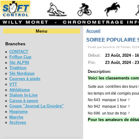
Menu
Accueil
SOIREE POPULAIRE S
Branches
Posté par benoit le 26 Février, 2024
CONTACT
Début:
23 Août, 2024 - 16
FriRun Cup
Ski ALPIN
Fin:
23 Août, 2024 - 23
Triathlon
Description:
Ski Nordique
Voici les classements com
Courses à pieds
VTT
Suite aux
contrôles des tours
Athlétisme
les temps ont été corrigés pou
Slalom In-Line
No 643
manque 1 tour
!
Caisse à savon
Coupe "Journal La Gruyère"
No 942
manque 1 tour
!
Hippisme
No 696
un tour de trop
!
Marche
Pour les amateurs de détai
Archives