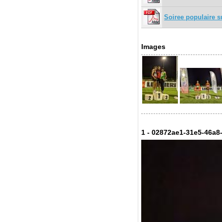
Soiree populaire s
Images
1 - 02872ae1-31e5-46a