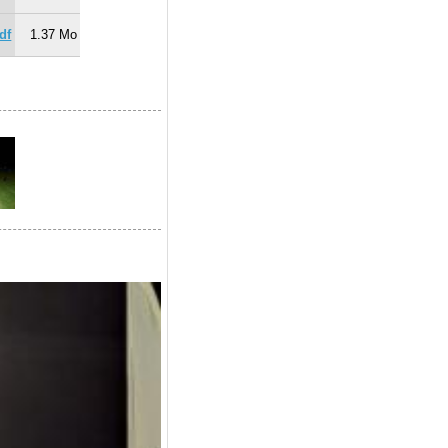
df
1.37 Mo