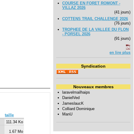
COURSE EN FORET ROMONT -
VILLAZ 2026
(41 jours)
COTTENS TRAIL CHALLENGE 2026
(76 jours)
TROPHEE DE LA VALLEE DU FLON
- PORSEL 2026
(91 jours)
en lire plus
Syndication
Nouveaux membres
laravelmailhaips
DanielVed
JameslaucK
Colliard Dominique
ManU
taille
111.34 Ko
1.67 Mo