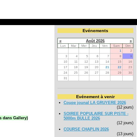
Evénements
«
Août 2026
»
Lun
Mar
Mer
Jeu
Ven
Sam
Dim
1
2
3
4
5
6
7
8
9
10
11
12
13
14
15
16
17
18
19
20
21
22
23
24
25
26
27
28
29
30
31
Evénement à venir
Coupe jounal LA GRUYERE 2026
(12 jours)
SOIREE POPULAIRE SUR PISTE -
s dans Gallery)
5000m BULLE 2026
(12 jours)
COURSE CHAPLIN 2026
(13 jours)