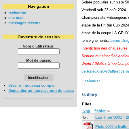
Soirée populaire sur piste 5
Navigation
Vendredi soir 23 août 2024
recherche
Championnats Fribourgeois
site map
messages récents
étape de la FriRun Cup 2024
étape de la coupe LA GRU
Ouverture de session
renseignements:
benoit.fr
Nom d'utilisateur:
Interdiction des chaussures
Schuhe mit einer Sohlendic
Mot de passe:
World Athletics Shoe Compli
certcheck.worldathletics.or
»
calendar
Créer un nouveau compte
Demander un nouveau mot de passe
Gallery
Files
type
fichier
txt
Lap Time 5000m 26
Piste 5000m Bulle 