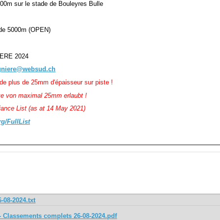
000m sur le stade de Bouleyres Bulle
 de 5000m (OPEN)
YERE 2024
agniere@websud.ch
 de plus de 25mm d'épaisseur sur piste !
ke von maximal 25mm erlaubt !
ance List (as at 14 May 2021)
g/FullList
-08-2024.txt
- Classements complets 26-08-2024.pdf