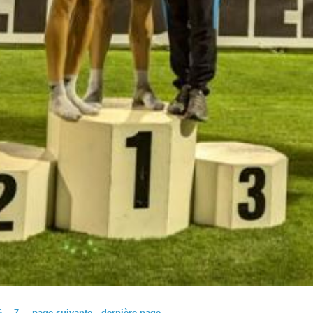
6
7
page suivante
dernière page