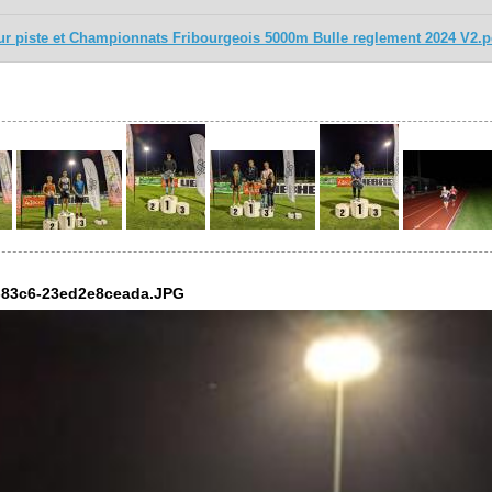
ur piste et Championnats Fribourgeois 5000m Bulle reglement 2024 V2.p
8-83c6-23ed2e8ceada.JPG