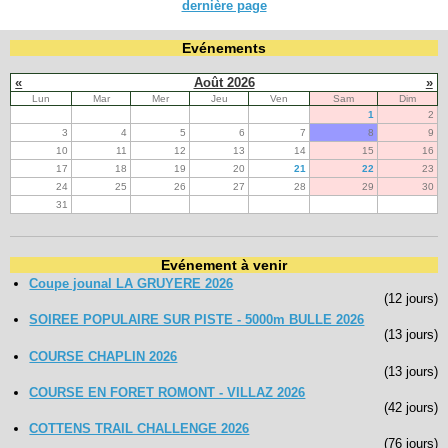
dernière page
Evénements
«
Août 2026
»
Lun
Mar
Mer
Jeu
Ven
Sam
Dim
1
2
3
4
5
6
7
8
9
10
11
12
13
14
15
16
17
18
19
20
21
22
23
24
25
26
27
28
29
30
31
Evénement à venir
Coupe jounal LA GRUYERE 2026
(12 jours)
SOIREE POPULAIRE SUR PISTE - 5000m BULLE 2026
(13 jours)
COURSE CHAPLIN 2026
(13 jours)
COURSE EN FORET ROMONT - VILLAZ 2026
(42 jours)
COTTENS TRAIL CHALLENGE 2026
(76 jours)