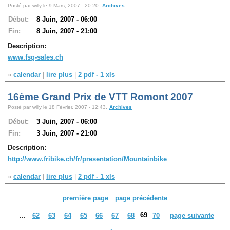
Posté par willy le 9 Mars, 2007 - 20:20.
Archives
Début:
8 Juin, 2007 - 06:00
Fin:
8 Juin, 2007 - 21:00
Description:
www.fsg-sales.ch
»
calendar
|
lire plus
|
2 pdf - 1 xls
16ème Grand Prix de VTT Romont 2007
Posté par willy le 18 Février, 2007 - 12:43.
Archives
Début:
3 Juin, 2007 - 06:00
Fin:
3 Juin, 2007 - 21:00
Description:
http://www.fribike.ch/fr/presentation/Mountainbike
»
calendar
|
lire plus
|
2 pdf - 1 xls
première page
page précédente
69
...
62
63
64
65
66
67
68
70
page suivante