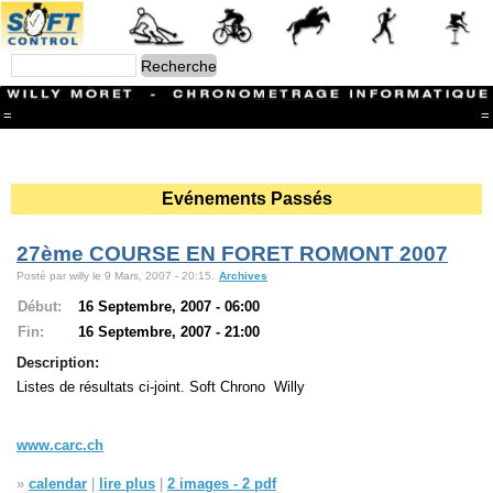
=
=
Menu
Branches
Evénements Passés
CONTACT
FriRun Cup
Ski ALPIN
27ème COURSE EN FORET ROMONT 2007
Triathlon
Posté par willy le 9 Mars, 2007 - 20:15.
Archives
Ski Nordique
Courses à pieds
Début:
16 Septembre, 2007 - 06:00
VTT
Fin:
16 Septembre, 2007 - 21:00
Athlétisme
Description:
Slalom In-Line
Caisse à savon
Listes de résultats ci-joint. Soft Chrono Willy
Coupe "Journal La Gruyère"
Hippisme
Marche
www.carc.ch
Archives
»
calendar
|
lire plus
|
2 images - 2 pdf