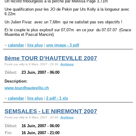
Un record fribourgeois à la perche par Mélissa Page 3,71m
Une qualification pour les JO de Pekin par Urs Kolly à la longueur avec
6.22m
Un Julien Fivaz avec un 7,68m qui ne satisfait pas ses objectifs !
Et le couple le plus explosif sur 07,07m en ce jour du 07.07.07 (Grace
Muamba et Pascal Mancini)
»
calendar
|
lire plus
|
une image - 3 pdf
8ème TOUR D'HAUTEVILLE 2007
Posté par willy le 9 Mars, 2007 - 20:30.
Archives
Début:
23 Juin, 2007 - 06:00
Description:
www.tourdhauteville.ch
»
calendar
|
lire plus
|
2 pdf - 1 xls
SEMSALES - LE NIREMONT 2007
Posté par willy le 9 Mars, 2007 - 20:46.
Archives
Début:
16 Juin, 2007 - 06:00
Fin:
16 Juin, 2007 - 21:00