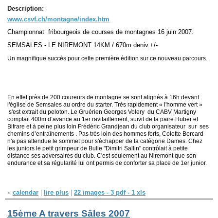
Description:
www.csvf.ch/montagne/index.htm
Championnat fribourgeois de courses de montagnes 16 juin 2007.
SEMSALES - LE NIREMONT 14KM / 670m deniv.+/-
Un magnifique succès pour cette première édition sur ce nouveau parcours.
En effet près de 200 coureurs de montagne se sont alignés à 16h devant
l'église de Semsales au ordre du starter. Très rapidement « l'homme vert »
s'est extrait du peloton. Le Gruérien Georges Volery du CABV Martigny
comptait 400m d’avance au 1er ravitaillement, suivit de la paire Huber et
Bifrare et à peine plus loin Frédéric Grandjean du club organisateur
sur
ses
chemins d’entraînements . Pas très loin des hommes forts, Colette Borcard
n'a pas attendue le sommet pour s'échapper de la catégorie Dames. Chez
les juniors le petit grimpeur de Bulle "Dimitri Sallin" contrôlait à petite
distance ses adversaires du club. C'est seulement au Niremont que son
endurance et sa régularité lui ont permis de conforter sa place de 1er junior.
»
calendar
|
lire plus
|
22 images - 3 pdf - 1 xls
15ème A travers Sâles 2007