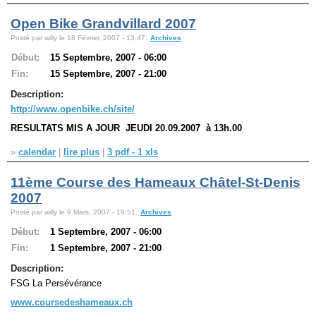
Open Bike Grandvillard 2007
Navigation
Posté par willy le 18 Février, 2007 - 13:47.
Archives
recherche
Début:
15 Septembre, 2007 - 06:00
site map
messages récents
Fin:
15 Septembre, 2007 - 21:00
Description:
Ouverture de session
http://www.openbike.ch/site/
RESULTATS MIS A JOUR JEUDI 20.09.2007 à 13h.00
Nom d'utilisateur:
»
calendar
|
lire plus
|
3 pdf - 1 xls
Mot de passe:
11ème Course des Hameaux Châtel-St-Denis
2007
Posté par willy le 9 Mars, 2007 - 19:51.
Archives
Créer un nouveau compte
Début:
1 Septembre, 2007 - 06:00
Demander un nouveau mot de passe
Fin:
1 Septembre, 2007 - 21:00
Description:
FSG La Persévérance
www.coursedeshameaux.ch