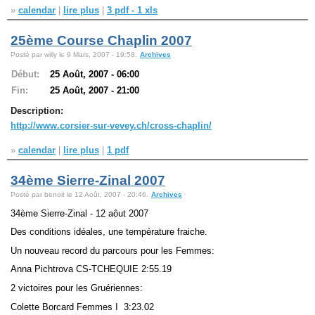
»
calendar
|
lire plus
|
3 pdf - 1 xls
25ème Course Chaplin 2007
Posté par willy le 9 Mars, 2007 - 19:58.
Archives
Début:
25 Août, 2007 - 06:00
Fin:
25 Août, 2007 - 21:00
Description:
http://www.corsier-sur-vevey.ch/cross-chaplin/
»
calendar
|
lire plus
|
1 pdf
34ème Sierre-Zinal 2007
Posté par benoit le 12 Août, 2007 - 20:46.
Archives
34ème Sierre-Zinal - 12 aôut 2007
Des conditions idéales, une température fraiche.
Un nouveau record du parcours pour les Femmes:
Anna Pichtrova CS-TCHEQUIE 2:55.19
2 victoires pour les Gruériennes:
Colette Borcard Femmes I 3:23.02