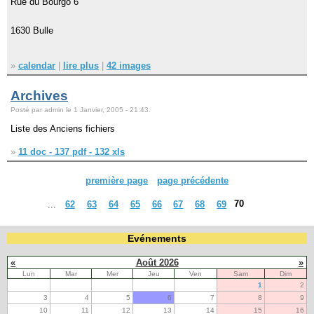
Rue du Bourgo 6
1630 Bulle
»
calendar
|
lire plus
|
42 images
Archives
Posté par admin le 1 Janvier, 2005 - 21:43.
Liste des Anciens fichiers
»
11 doc - 137 pdf - 132 xls
première page
page précédente
70
...
62
63
64
65
66
67
68
69
Evénements
«
Août 2026
»
Lun
Mar
Mer
Jeu
Ven
Sam
Dim
1
2
3
4
5
6
7
8
9
10
11
12
13
14
15
16