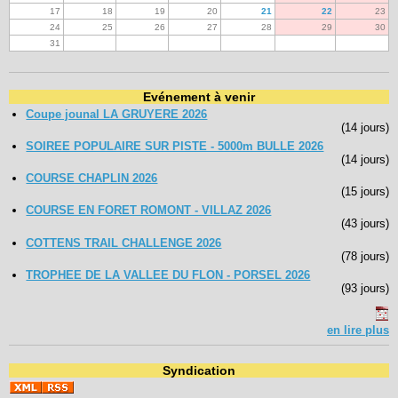
17
18
19
20
21
22
23
24
25
26
27
28
29
30
31
Evénement à venir
Coupe jounal LA GRUYERE 2026
(14 jours)
SOIREE POPULAIRE SUR PISTE - 5000m BULLE 2026
(14 jours)
COURSE CHAPLIN 2026
(15 jours)
COURSE EN FORET ROMONT - VILLAZ 2026
(43 jours)
COTTENS TRAIL CHALLENGE 2026
(78 jours)
TROPHEE DE LA VALLEE DU FLON - PORSEL 2026
(93 jours)
en lire plus
Syndication