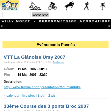
=
=
Menu
Branches
Evénements Passés
CONTACT
FriRun Cup
Ski ALPIN
VTT La Glânoise Ursy 2007
Triathlon
Posté par willy le 18 Février, 2007 - 12:36.
Archives
Ski Nordique
Courses à pieds
Début:
19 Mai, 2007 - 08:14
VTT
Fin:
19 Mai, 2007 - 23:30
Athlétisme
Description:
Slalom In-Line
Caisse à savon
http://www.fribike.ch/fr/presentation/Mountainbike
Coupe "Journal La Gruyère"
Hippisme
»
calendar
|
lire plus
|
2 pdf - 2 xls
Marche
Archives
33ème Course des 3 ponts Broc 2007