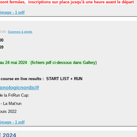
 sont fermées, inscriptions sur place jusqu'à une heure avant le départ
image - 1 pdf
0:00.
Courses à pieds
00
59
 au 24 mai 2024 (fichiers pdf ci-dessous dans Gallery)
la course en live results : START LIST + RUN
onologicnordic/#
de la FriRun Cup:
 - La Mat'run
puis 2022
image - 1 pdf
 2024