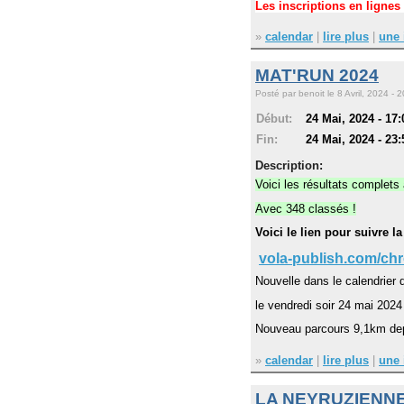
Les inscriptions en lignes
»
calendar
|
lire plus
|
une 
MAT'RUN 2024
Posté par benoit le 8 Avril, 2024 - 2
Début:
24 Mai, 2024 - 17:
Fin:
24 Mai, 2024 - 23:
Description:
Voici les résultats complets
Avec 348 classés !
Voici le lien pour suivre 
vola-publish.com/chr
Nouvelle dans le calendrier 
le vendredi soir 24 mai 2024
Nouveau parcours 9,1km de
»
calendar
|
lire plus
|
une 
LA NEYRUZIENNE