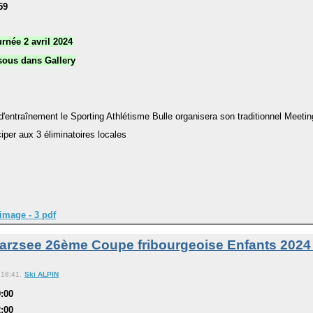
59
urnée 2 avril 2024
ssous dans Gallery
entraînement le Sporting Athlétisme Bulle organisera son traditionnel Meetin
ciper aux 3 éliminatoires locales
image - 3 pdf
arzsee 26ème Coupe fribourgeoise Enfants 2024 
 18:41.
Ski ALPIN
9:00
2:00