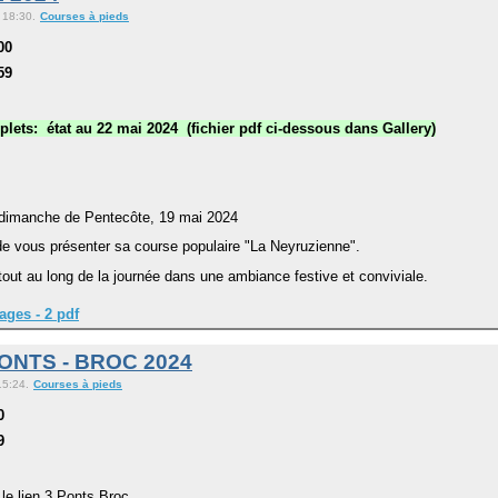
 18:30.
Courses à pieds
00
59
lets: état au 22 mai 2024 (fichier pdf ci-dessous dans Gallery)
e dimanche de Pentecôte, 19 mai 2024
de vous présenter sa course populaire "La Neyruzienne".
out au long de la journée dans une ambiance festive et conviviale.
ages - 2 pdf
ONTS - BROC 2024
15:24.
Courses à pieds
0
9
le lien 3 Ponts Broc