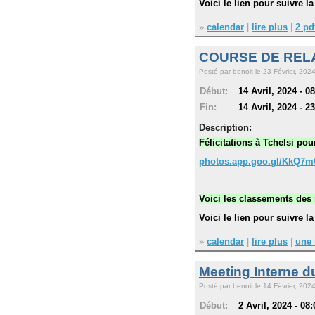
Voici le lien pour suivre 
»
calendar
|
lire plus
|
2 pd
COURSE DE RELA
Posté par benoit le 23 Février, 2024
Début:
14 Avril, 2024 - 0
Fin:
14 Avril, 2024 - 2
Description:
Félicitations à Tchelsi po
photos.app.goo.gl/KkQ7m
Voici les classements des 
Voici le lien pour suivre 
»
calendar
|
lire plus
|
une 
Meeting Interne d
Posté par benoit le 14 Février, 2024
Début:
2 Avril, 2024 - 08: