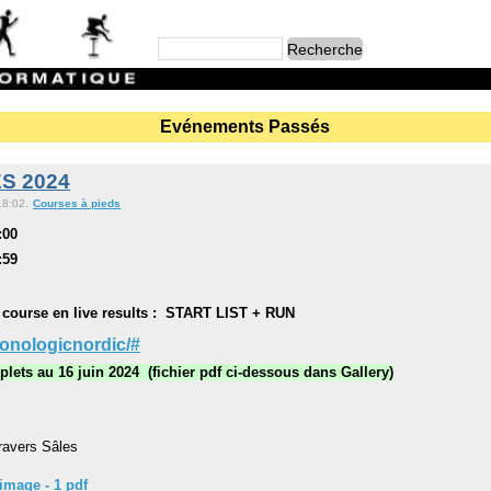
Evénements Passés
S 2024
18:02.
Courses à pieds
:00
:59
la course en live results : START LIST + RUN
onologicnordic/#
lets au 16 juin 2024 (fichier pdf ci-dessous dans Gallery)
Travers Sâles
image - 1 pdf