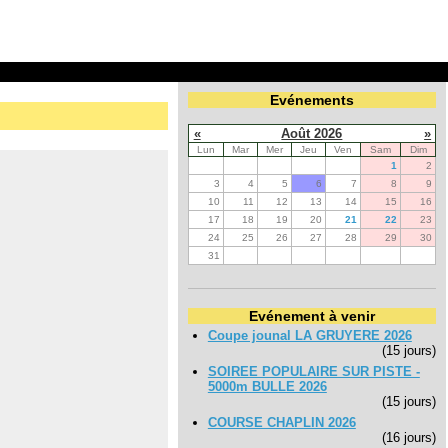
Evénements
«
Août 2026
»
Lun
Mar
Mer
Jeu
Ven
Sam
Dim
1
2
3
4
5
6
7
8
9
10
11
12
13
14
15
16
17
18
19
20
21
22
23
24
25
26
27
28
29
30
31
Evénement à venir
Coupe jounal LA GRUYERE 2026
(15 jours)
SOIREE POPULAIRE SUR PISTE -
5000m BULLE 2026
(15 jours)
COURSE CHAPLIN 2026
(16 jours)