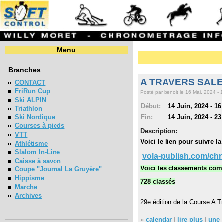
Menu
Branches
A TRAVERS SALE
CONTACT
FriRun Cup
Posté par benoit le 16 Mai, 2024 - 
Ski ALPIN
Début:
14 Juin, 2024 - 16
Triathlon
Fin:
14 Juin, 2024 - 23
Ski Nordique
Courses à pieds
Description:
VTT
Voici le lien pour suivre 
Athlétisme
Slalom In-Line
vola-publish.com/chr
Caisse à savon
Voici les classements comp
Coupe "Journal La Gruyère"
Hippisme
728 classés
Marche
Archives
29e édition de la Course A 
»
calendar
|
lire plus
|
une 