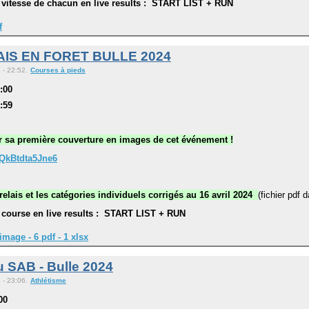
la vitesse de chacun en live results : START LIST + RUN
f
IS EN FORET BULLE 2024
 - 22:52.
Courses à pieds
8:00
3:59
ur sa première couverture en images de cet événement !
QkBtdta5Jne6
relais et les catégories individuels corrigés au 16 avril 2024
(fichier pdf 
la course en live results : START LIST + RUN
image - 6 pdf - 1 xlsx
u SAB - Bulle 2024
 - 23:06.
Athlétisme
00