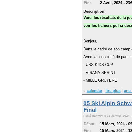
Fin:
2 Avril, 2024 - 23:
Description:
Voici les résultats de la jo
voir les fichiers pdf ci-de
Bonjour,
Dans le cadre de son camp d'
Avec la possibilité de partci
- UBS KIDS CUP
- VISANA SPRINT
- MILLE GRUYERE
»
calendar
|
lire plus
|
une 
05 Ski Alpin Schw
Final
Posté par willy le 13 Janvier, 2024 -
Début:
15 Mars, 2024 - 0
Fin:
15 Mars, 2024 - 1