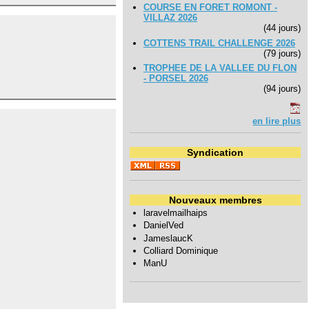
COURSE EN FORET ROMONT -
VILLAZ 2026
(44 jours)
COTTENS TRAIL CHALLENGE 2026
(79 jours)
TROPHEE DE LA VALLEE DU FLON
- PORSEL 2026
(94 jours)
en lire plus
Syndication
Nouveaux membres
laravelmailhaips
DanielVed
JameslaucK
Colliard Dominique
ManU