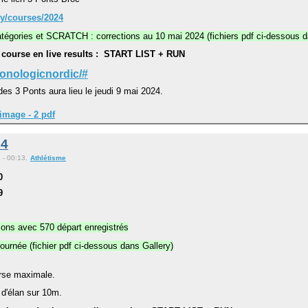
y/courses/2024
atégories et SCRATCH : corrections au 10 mai 2024 (fichiers pdf ci-dessous d
la course en live results : START LIST + RUN
onologicnordic/#
des 3 Ponts aura lieu le jeudi 9 mai 2024.
image - 2 pdf
24
 - 00:13.
Athlétisme
0
9
ions avec 570 départ enregistrés
journée (fichier pdf ci-dessous dans Gallery)
urse maximale.
d'élan sur 10m.