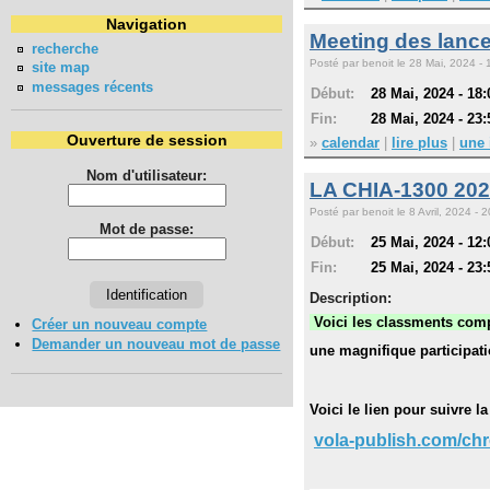
Navigation
Meeting des lance
recherche
Posté par benoit le 28 Mai, 2024 - 
site map
messages récents
Début:
28 Mai, 2024 - 18:
Fin:
28 Mai, 2024 - 23:
Ouverture de session
»
calendar
|
lire plus
|
une 
Nom d'utilisateur:
LA CHIA-1300 20
Posté par benoit le 8 Avril, 2024 - 2
Mot de passe:
Début:
25 Mai, 2024 - 12:
Fin:
25 Mai, 2024 - 23:
Description:
Voici les classments comp
Créer un nouveau compte
Demander un nouveau mot de passe
une magnifique participati
Voici le lien pour suivre 
vola-publish.com/chr