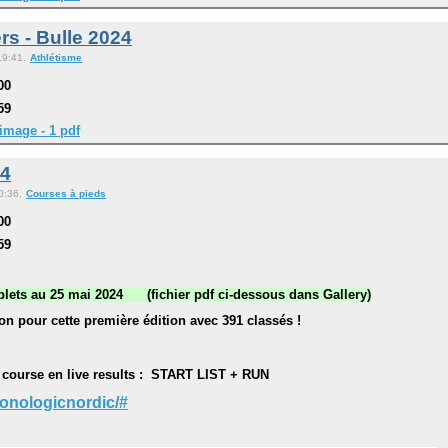
rs - Bulle 2024
19:41.
Athlétisme
00
59
image - 1 pdf
24
0:36.
Courses à pieds
00
59
lets au 25 mai 2024 (fichier pdf ci-dessous dans Gallery)
on pour cette première édition avec 391 classés !
la course en live results : START LIST + RUN
onologicnordic/#